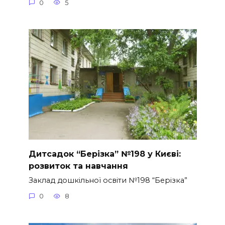
0
5
Дитсадок “Берізка” №198 у Києві:
розвиток та навчання
Заклад дошкільної освіти №198 “Берізка”
0
8