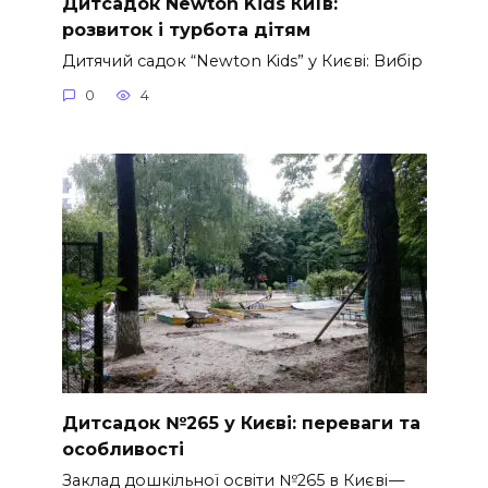
Дитсадок Newton Kids Київ:
розвиток і турбота дітям
Дитячий садок “Newton Kids” у Києві: Вибір
0
4
Дитсадок №265 у Києві: переваги та
особливості
Заклад дошкільної освіти №265 в Києві —