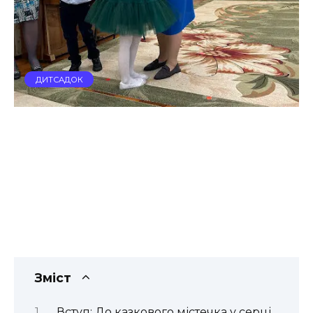
ДИТСАДОК
Зміст
Вступ: До казкового містечка у серці