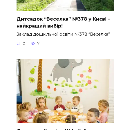
Дитсадок “Веселка” №378 у Києві –
найкращий вибір!
Заклад дошкільної освіти №378 “Веселка”
0
7