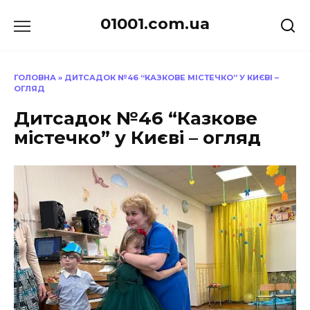
Перейти
01001.com.ua
до
вмісту
ГОЛОВНА
»
ДИТСАДОК №46 “КАЗКОВЕ МІСТЕЧКО” У КИЄВІ –
ОГЛЯД
Дитсадок №46 “Казкове
містечко” у Києві – огляд