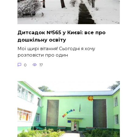
Дитсадок №565 у Києві: все про
дошкільну освіту
Мої щирі вітання! Сьогодні я хочу
розповісти про один
0
17