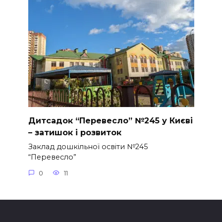
Дитсадок “Перевесло” №245 у Києві
– затишок і розвиток
Заклад дошкільної освіти №245
“Перевесло”
0
11