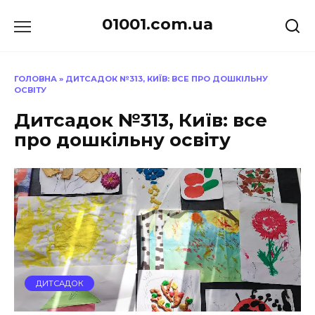
Перейти
01001.com.ua
до
вмісту
ГОЛОВНА
»
ДИТСАДОК №313, КИЇВ: ВСЕ ПРО ДОШКІЛЬНУ
ОСВІТУ
Дитсадок №313, Київ: все
про дошкільну освіту
ДИТСАДОК