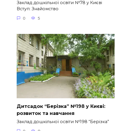
Заклад дошкільної освіти №78 у Києві
Вступ: Знайомство
0
5
Дитсадок “Берізка” №198 у Києві:
розвиток та навчання
Заклад дошкільної освіти №198 “Берізка”