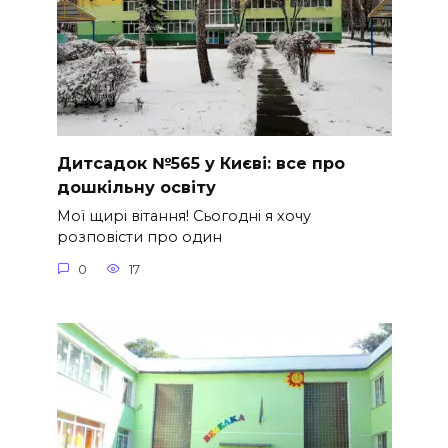
Дитсадок №565 у Києві: все про
дошкільну освіту
Мої щирі вітання! Сьогодні я хочу
розповісти про один
0
17