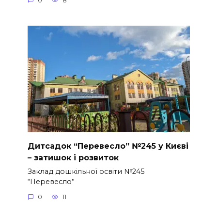
0
8
Дитсадок “Перевесло” №245 у Києві
– затишок і розвиток
Заклад дошкільної освіти №245
“Перевесло”
0
11