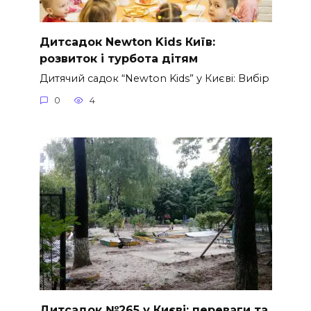
Дитсадок Newton Kids Київ:
розвиток і турбота дітям
Дитячий садок “Newton Kids” у Києві: Вибір
0
4
Дитсадок №265 у Києві: переваги та