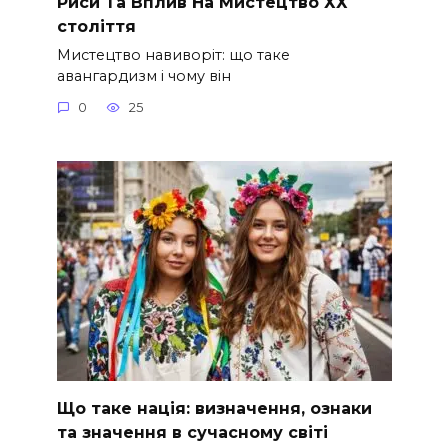
Риси Та Вплив На Мистецтво ХХ
століття
Мистецтво навиворіт: що таке
авангардизм і чому він
0
25
Що таке нація: визначення, ознаки
та значення в сучасному світі