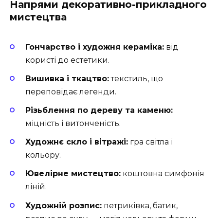
Напрями декоративно-прикладного
мистецтва
Гончарство і художня кераміка:
від
користі до естетики.
Вишивка і ткацтво:
текстиль, що
переповідає легенди.
Різьблення по дереву та каменю:
міцність і витонченість.
Художнє скло і вітражі:
гра світла і
кольору.
Ювелірне мистецтво:
коштовна симфонія
ліній.
Художній розпис:
петриківка, батик,