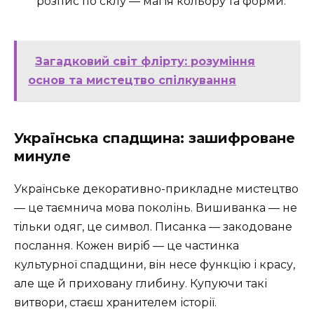
розпис по склу — магія кольору та форми.
Загадковий світ флірту: розуміння
основ та мистецтво спілкування
Українська спадщина: зашифроване
минуле
Українське декоративно-прикладне мистецтво
— це таємнича мова поколінь. Вишиванка — не
тільки одяг, це символ. Писанка — закодоване
послання. Кожен виріб — це частинка
культурної спадщини, він несе функцію і красу,
але ще й приховану глибину. Купуючи такі
витвори, стаєш хранителем історії.