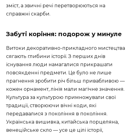
зміст, а звичні речі перетворюються на
справжні скарби.
Забуті коріння: подорож у минуле
Витоки декоративно-прикладного мистецтва
сягають глибини історії. З перших днів
існування люди намагалися прикрашати
повсякденні предмети. Це було не лише
прагнення зробити річ більш привабливою —
кожен орнамент, лінія мали магічне значення.
Культура за культурою примножували свої
традиції, створюючи вічні коди, які
передавалися з покоління в покоління.
Українська вишивка, китайська порцеляна,
венеційське скло — усе це цілі історії,