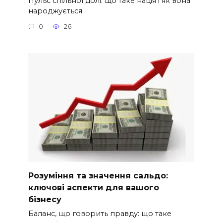
Пульс спільної долі: що таке нація і як вона
народжується
0
26
Розуміння та значення сальдо:
ключові аспекти для вашого
бізнесу
Баланс, що говорить правду: що таке