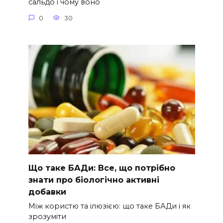
сальдо і чому воно
0
30
Що таке БАДи: Все, що потрібно
знати про біологічно активні
добавки
Між користю та ілюзією: що таке БАДи і як
зрозуміти