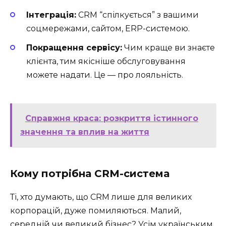
Інтеграція:
CRM “спілкується” з вашими
соцмережами, сайтом, ERP-системою.
Покращення сервісу:
Чим краще ви знаєте
клієнта, тим якісніше обслуговування
можете надати. Це — про лояльність.
Справжня краса: розкриття істинного
значення та вплив на життя
Кому потрібна CRM-система
Ті, хто думають, що CRM лише для великих
корпорацій, дуже помиляються. Малий,
середній чи великий бізнес? Усім українським