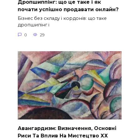
Дропшиппінг: що це таке і як
почати успішно продавати онлайн?
Бізнес без складу і кордонів: що таке
дропшипінг і
0
29
Авангардизм: Визначення, Основні
Риси Та Вплив На Мистецтво ХХ