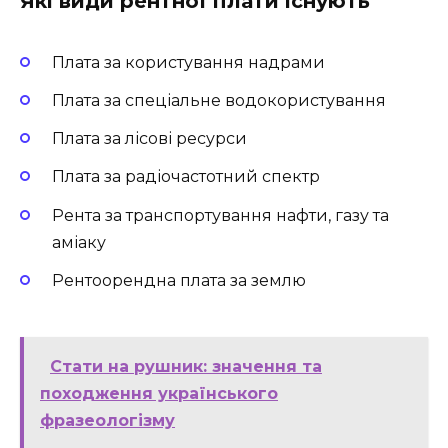
Які види рентної плати існують
Плата за користування надрами
Плата за спеціальне водокористування
Плата за лісові ресурси
Плата за радіочастотний спектр
Рента за транспортування нафти, газу та
аміаку
Рентоорендна плата за землю
Стати на рушник: значення та
походження українського
фразеологізму