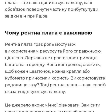
плата — це ваша данина суспільству, ваш
обов’язок повернути частину прибутку туди,
звідки він прийшов.
Чому рентна плата є важливою
Рентна плата грає роль мосту між
використанням ресурсу та його справжньою
цінністю. Держава не просто здає природні
багатства в оренду. Вона контролює, стежить,
щоб кожен шматочок, кожна крапля або
кубометр приносили користь. Використовуєте
родовище газу? Тоді рентна плата — ваш спосіб
сказати «дякую» суспільству.
Це джерело економічної рівноваги. Замісити
пару додаткових вулиць у місті, збудувати