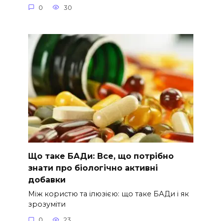
0
30
Що таке БАДи: Все, що потрібно
знати про біологічно активні
добавки
Між користю та ілюзією: що таке БАДи і як
зрозуміти
0
23