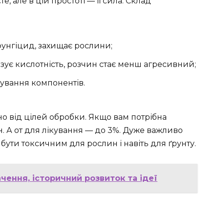
 але в цій простоті — її сила. Склад
фунгіцид, захищає рослини;
ізує кислотність, розчин стає менш агресивний;
ування компонентів.
о від цілей обробки. Якщо вам потрібна
н. А от для лікування — до 3%. Дуже важливо
 бути токсичним для рослин і навіть для ґрунту.
чення, історичний розвиток та ідеї