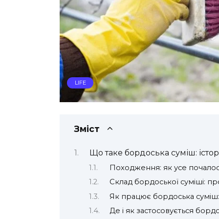
LIFE
Зміст
Що таке бордоська суміш: істор
Походження: як усе почало
Склад бордоської суміші: п
Як працює бордоська суміш: 
Де і як застосовується борд