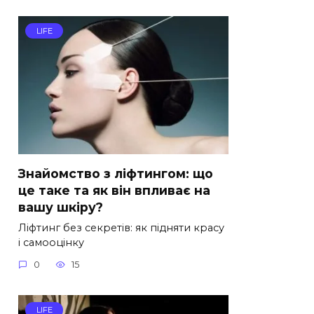
LIFE
Знайомство з ліфтингом: що
це таке та як він впливає на
вашу шкіру?
Ліфтинг без секретів: як підняти красу
і самооцінку
0
15
LIFE