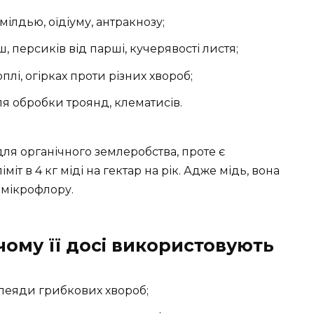
ілдью, оїдіуму, антракнозу;
ш, персиків від парші, кучерявості листя;
плі, огірках проти різних хвороб;
я обробки троянд, клематисів.
ля органічного землеробства, проте є
т в 4 кг міді на гектар на рік. Адже мідь, вона
 мікрофлору.
чому її досі використовують
плеяди грибкових хвороб;