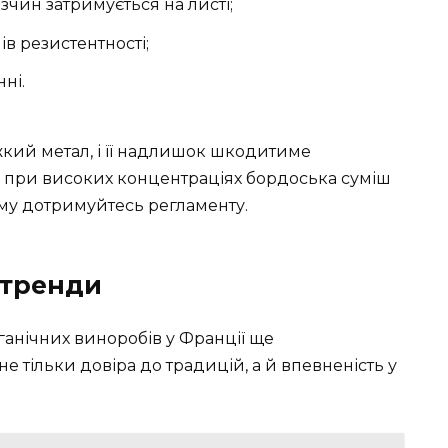
зчин затримується на листі;
в резистентності;
ні.
важкий метал, і її надлишок шкодитиме
о, при високих концентраціях бордоська суміш
ому дотримуйтесь регламенту.
і тренди
рганічних виноробів у Франції ще
е тільки довіра до традицій, а й впевненість у