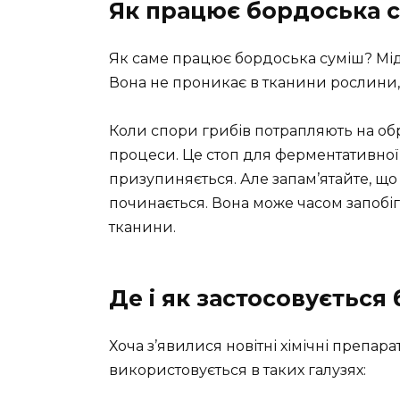
Як працює бордоська су
Як саме працює бордоська суміш? Мідь
Вона не проникає в тканини рослини, 
Коли спори грибів потрапляють на обр
процеси. Це стоп для ферментативної а
призупиняється. Але запам’ятайте, щ
починається. Вона може часом запобі
тканини.
Де і як застосовується
Хоча з’явилися новітні хімічні препар
використовується в таких галузях: