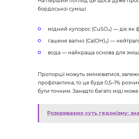
На перший погляд це щось дуже просте,
бордоської суміші:
мідний купорос (CuSO₄) — діє як 
гашене вапно (Ca(OH)₂) — нейтрал
вода — найкраща основа для зміш
Пропорції можуть змінюватися, залежн
профілактика, то це буде 0,5–1% розчи
бути точним. Занадто багато міді може
Розкриваємо суть гедонізму: зна