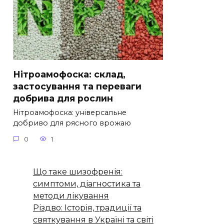
Нітроамофоска: склад,
застосування та переваги
добрива для рослин
Нітроамофоска: універсальне
добриво для рясного врожаю
0
1
Що таке шизофренія:
симптоми, діагностика та
методи лікування
Різдво: Історія, традиції та
святкування в Україні та світі