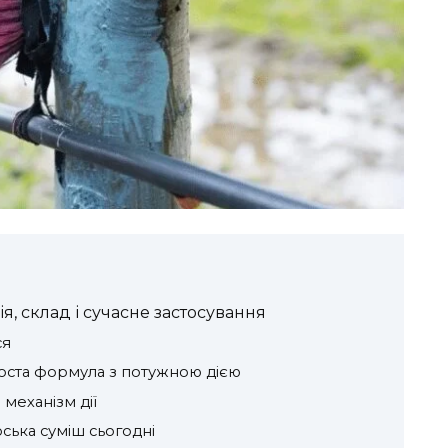
ія, склад і сучасне застосування
ся
роста формула з потужною дією
механізм дії
оська суміш сьогодні