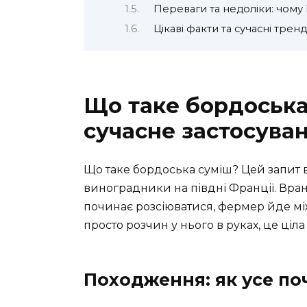
Переваги та недоліки: чому 
Цікаві факти та сучасні трен
Що таке бордоська 
сучасне застосува
Що таке бордоська суміш? Цей запит ви
виноградники на півдні Франції. Вран
починає розсіюватися, фермер йде мі
просто розчин у нього в руках, це ціла
Походження: як усе по