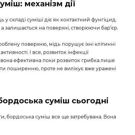
міш: механізм дії
 у складі суміші діє як контактний фунгіцид.
а залишається на поверхні, створюючи бар’єр.
облену поверхню, мідь порушує їхні клітинні
ктивності. І все, розвиток інфекції
о вона ефективна поки розвиток грибка лише
гти поширенню, проте не вилікує вже уражені
 бордоська суміш сьогодні
ати, бордоська суміш все ще затребувана. Вона