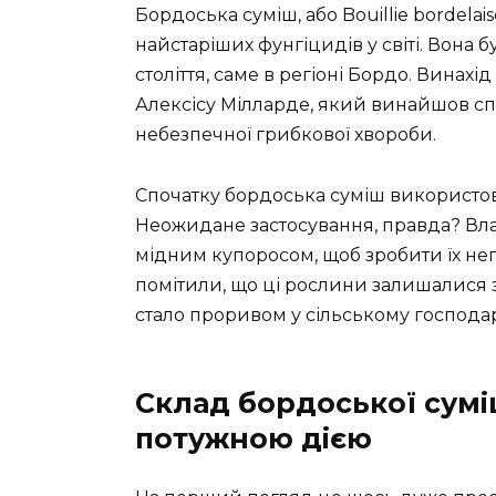
Бордоська суміш, або Bouillie bordelai
найстаріших фунгіцидів у світі. Вона 
століття, саме в регіоні Бордо. Винах
Алексісу Мілларде, який винайшов сп
небезпечної грибкової хвороби.
Спочатку бордоська суміш використов
Неожидане застосування, правда? Вл
мідним купоросом, щоб зробити їх не
помітили, що ці рослини залишалися 
стало проривом у сільському господар
Склад бордоської сумі
потужною дією