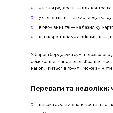
у виноградарстві — для контролю м
у садівництві — захист яблунь, гру
в овочівництві — на базиліку, карто
в декоративному садівництві — дл
У Європі бордоська суміш дозволена д
обмеження. Наприклад, Франція має лімі
накопичується в ґрунті і може змінити
Переваги та недоліки: 
висока ефективність проти цілої 