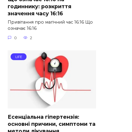
годиннику: розкриття
значення часу 16:16
Привітання про магічний час 16:16 Що
означає 16:16
0
2
LIFE
Есенціальна гіпертензія:
основні причини, симптоми та
методи лікування