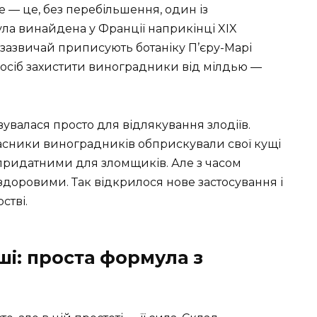
se — це, без перебільшення, один із
була винайдена у Франції наприкінці XIX
ід зазвичай приписують ботаніку П’єру-Марі
осіб захистити виноградники від мілдью —
увалася просто для відлякування злодіїв.
асники виноградників обприскували свої кущі
придатними для зломщиків. Але з часом
здоровими. Так відкрилося нове застосування і
стві.
ші: проста формула з