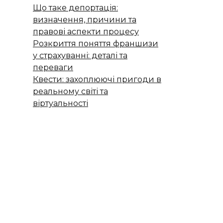
Що таке депортація:
визначення, причини та
правові аспекти процесу
Розкриття поняття франшизи
у страхуванні: деталі та
переваги
Квести: захоплюючі пригоди в
реальному світі та
віртуальності