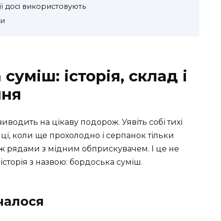
її досі використовують
ди
суміш: історія, склад і
ння
водить на цікаву подорож. Уявіть собі тихі
ці, коли ще прохолодно і серпанок тільки
ж рядами з мідним обприскувачем. І це не
 історія з назвою: бордоська суміш.
чалося