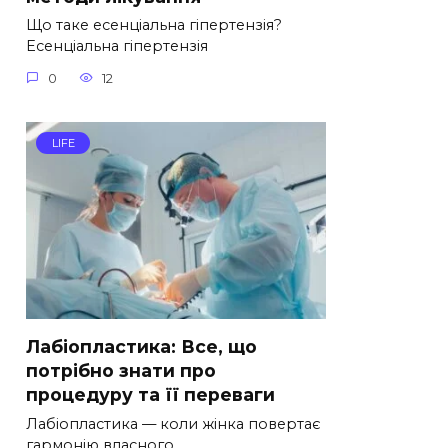
Що таке есенціальна гіпертензія?
Есенціальна гіпертензія
0
12
LIFE
Лабіопластика: Все, що
потрібно знати про
процедуру та її переваги
Лабіопластика — коли жінка повертає
гармонію власного