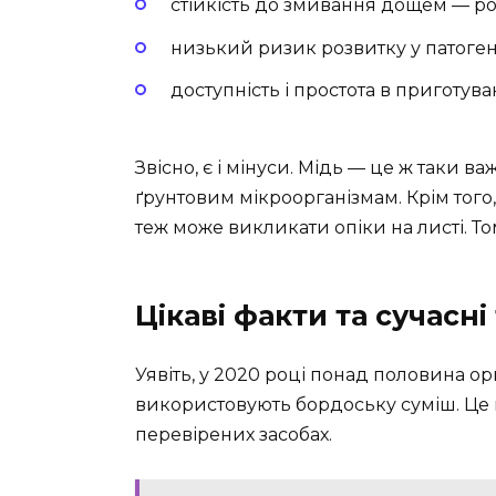
стійкість до змивання дощем — ро
низький ризик розвитку у патогені
доступність і простота в приготуван
Звісно, є і мінуси. Мідь — це ж таки 
ґрунтовим мікроорганізмам. Крім тог
теж може викликати опіки на листі. Т
Цікаві факти та сучасн
Уявіть, у 2020 році понад половина о
використовують бордоську суміш. Це н
перевірених засобах.