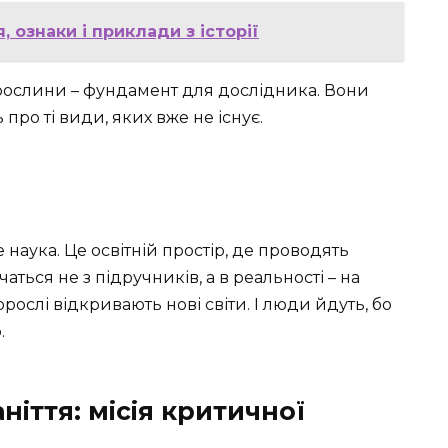
 ознаки і приклади з історії
і рослини – фундамент для дослідника. Вони
ь про ті види, яких вже не існує.
наука. Це освітній простір, де проводять
чаться не з підручників, а в реальності – на
орослі відкривають нові світи. І люди йдуть, бо
.
іття: місія критичної