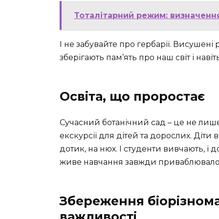
Тоталітарний режим: визначення,
І не забувайте про гербарії. Висушен
зберігають пам’ять про наш світ і навіт
Освіта, що проростає
Сучасний ботанічний сад – це не лише 
екскурсії для дітей та дорослих. Діти в
дотик, на нюх. І студенти вивчають, і д
живе навчання завжди приваблювало
Збереження біорізноман
важливості