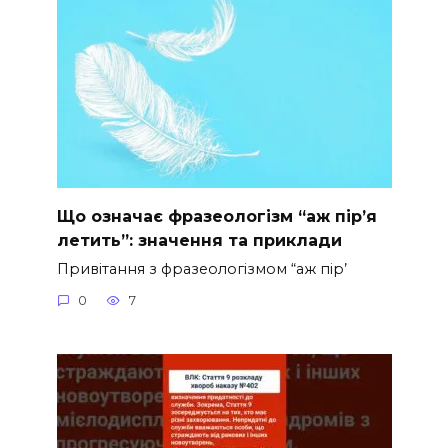
Що означає фразеологізм “аж пір’я
летить”: значення та приклади
Привітання з фразеологізмом “аж пір’
0
7