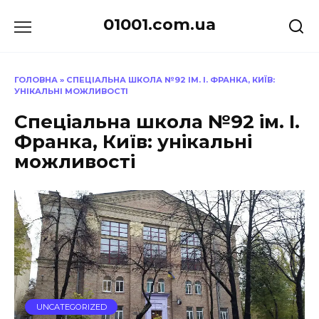
Перейти
01001.com.ua
до
вмісту
ГОЛОВНА
»
СПЕЦІАЛЬНА ШКОЛА №92 ІМ. І. ФРАНКА, КИЇВ:
УНІКАЛЬНІ МОЖЛИВОСТІ
Спеціальна школа №92 ім. І.
Франка, Київ: унікальні
можливості
UNCATEGORIZED