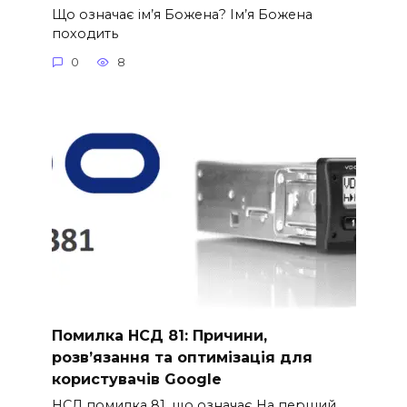
Що означає ім’я Божена? Ім’я Божена
походить
0
8
Помилка НСД 81: Причини,
розв’язання та оптимізація для
користувачів Google
НСД помилка 81, що означає На перший