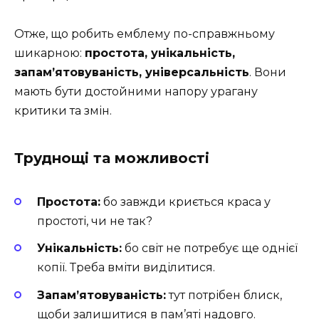
Отже, що робить емблему по-справжньому
шикарною:
простота, унікальність,
запам’ятовуваність, універсальність
. Вони
мають бути достойними напору урагану
критики та змін.
Труднощі та можливості
Простота:
бо завжди криється краса у
простоті, чи не так?
Унікальність:
бо світ не потребує ще однієї
копії. Треба вміти виділитися.
Запам’ятовуваність:
тут потрібен блиск,
щоби залишитися в пам’яті надовго.