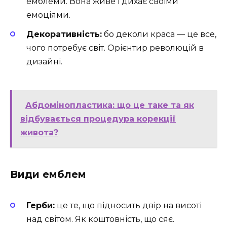
емблеми. Вона живе і дихає своїми
емоціями.
Декоративність:
бо деколи краса — це все,
чого потребує світ. Орієнтир революцій в
дизайні.
Абдомінопластика: що це таке та як
відбувається процедура корекції
живота?
Види емблем
Герби:
це те, що підносить двір на висоті
над світом. Як коштовність, що сяє.