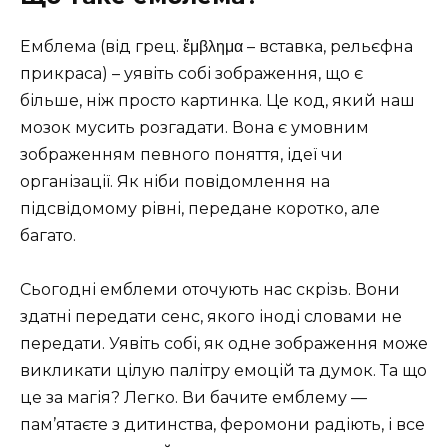
Емблема (від грец. ἔμβλημα – вставка, рельєфна
прикраса) – уявіть собі зображення, що є
більше, ніж просто картинка. Це код, який наш
мозок мусить розгадати. Вона є умовним
зображенням певного поняття, ідеї чи
організації. Як ніби повідомлення на
підсвідомому рівні, передане коротко, але
багато.
Сьогодні емблеми оточують нас скрізь. Вони
здатні передати сенс, якого іноді словами не
передати. Уявіть собі, як одне зображення може
викликати цілую палітру емоцій та думок. Та що
це за магія? Легко. Ви бачите емблему —
пам’ятаєте з дитинства, феромони радіють, і все