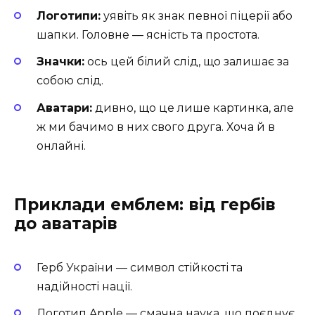
Логотипи:
уявіть як знак певної піцерії або
шапки. Головне — ясність та простота.
Значки:
ось цей білий слід, що залишає за
собою слід.
Аватари:
дивно, що це лише картинка, але
ж ми бачимо в них свого друга. Хоча й в
онлайні.
Приклади емблем: від гербів
до аватарів
Герб України — символ стійкості та
надійності нації.
Логотип Apple — смачна наука, що поєднує