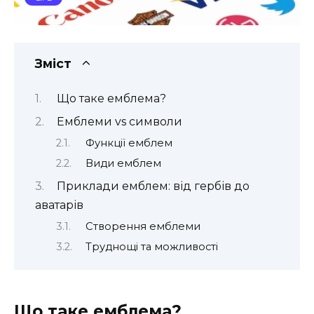
Зміст
Що таке емблема?
Емблеми vs символи
Функції емблем
Види емблем
Приклади емблем: від гербів до
аватарів
Створення емблеми
Труднощі та можливості
Що таке емблема?