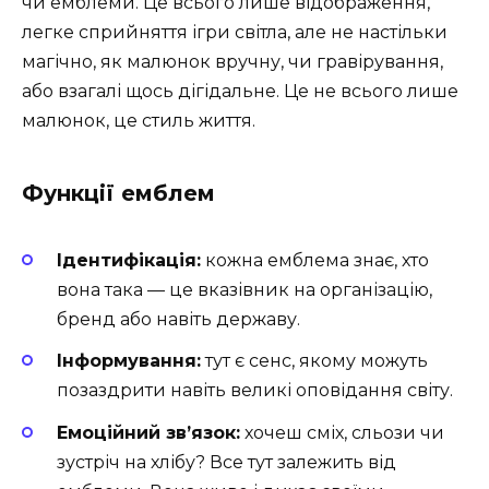
чи емблеми. Це всього лише відображення,
легке сприйняття ігри світла, але не настільки
магічно, як малюнок вручну, чи гравірування,
або взагалі щось дігідальне. Це не всього лише
малюнок, це стиль життя.
Функції емблем
Ідентифікація:
кожна емблема знає, хто
вона така — це вказівник на організацію,
бренд або навіть державу.
Інформування:
тут є сенс, якому можуть
позаздрити навіть великі оповідання світу.
Емоційний зв’язок:
хочеш сміх, сльози чи
зустріч на хлібу? Все тут залежить від