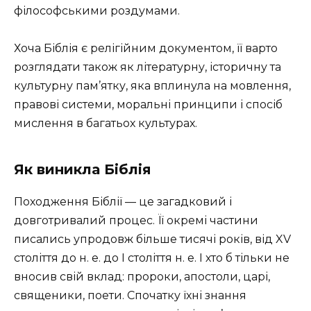
філософськими роздумами.
Хоча Біблія є релігійним документом, її варто
розглядати також як літературну, історичну та
культурну пам’ятку, яка вплинула на мовлення,
правові системи, моральні принципи і спосіб
мислення в багатьох культурах.
Як виникла Біблія
Походження Біблії — це загадковий і
довготривалий процес. Її окремі частини
писались упродовж більше тисячі років, від XV
століття до н. е. до І століття н. е. І хто б тільки не
вносив свій вклад: пророки, апостоли, царі,
священики, поети. Спочатку їхні знання