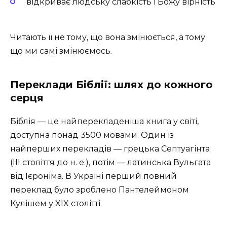
відкриває людську слабкість і Божу вірність
Читають її не тому, що вона змінюється, а тому
що ми самі змінюємось.
Переклади Біблії: шлях до кожного
серця
Біблія — це найперекладеніша книга у світі,
доступна понад 3500 мовами. Один із
найперших перекладів — грецька Септуагінта
(III століття до н. е.), потім — латинська Вульгата
від Ієроніма. В Україні перший повний
переклад було зроблено Пантелеймоном
Кулішем у XIX столітті.