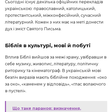
Сьогодні існує декілька офіційних перекладів
українською: православний, католицький,
протестантський, міжконфесійний, сучасний
літературний. Кожен з них має на меті донести
дух і зміст Святого Письма.
Біблія в культурі, мові й побуті
Вплив Біблії вийшов за межі храму, увібравши в
себе музику, живопис, літературу, політичну
риторику та кінематограф. В українській мові
безліч виразів мають біблійне походження: «око
за око», «каменем у відповідь», «глас волаючого
в пустелі».
Що таке параноя: визначення,