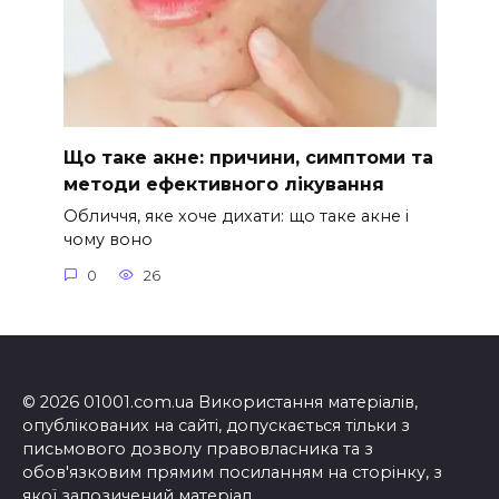
Що таке акне: причини, симптоми та
методи ефективного лікування
Обличчя, яке хоче дихати: що таке акне і
чому воно
0
26
© 2026 01001.com.ua Використання матеріалів,
опублікованих на сайті, допускається тільки з
письмового дозволу правовласника та з
обов'язковим прямим посиланням на сторінку, з
якої запозичений матеріал.