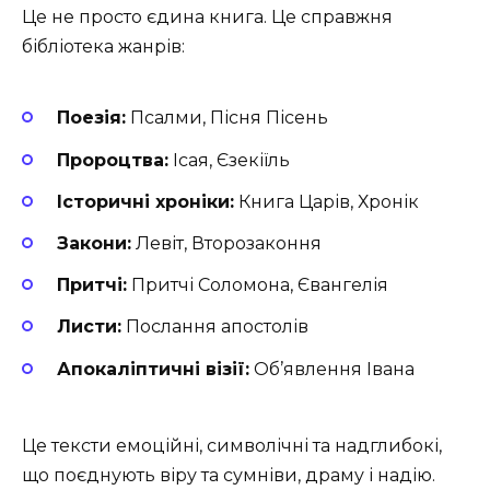
Це не просто єдина книга. Це справжня
бібліотека жанрів:
Поезія:
Псалми, Пісня Пісень
Пророцтва:
Ісая, Єзекіїль
Історичні хроніки:
Книга Царів, Хронік
Закони:
Левіт, Второзаконня
Притчі:
Притчі Соломона, Євангелія
Листи:
Послання апостолів
Апокаліптичні візії:
Об’явлення Івана
Це тексти емоційні, символічні та надглибокі,
що поєднують віру та сумніви, драму і надію.