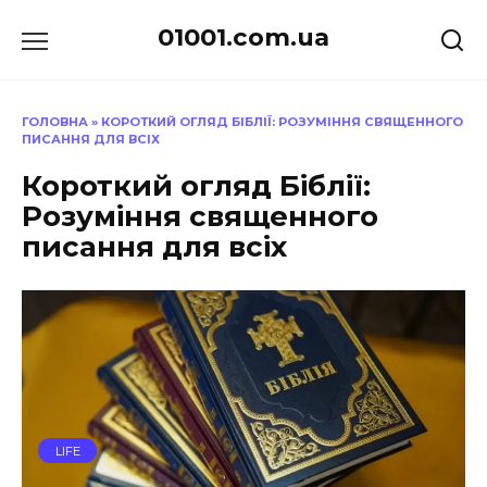
Перейти
01001.com.ua
до
вмісту
ГОЛОВНА
»
КОРОТКИЙ ОГЛЯД БІБЛІЇ: РОЗУМІННЯ СВЯЩЕННОГО
ПИСАННЯ ДЛЯ ВСІХ
Короткий огляд Біблії:
Розуміння священного
писання для всіх
LIFE