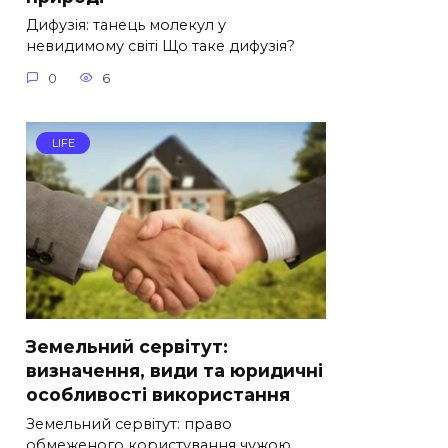
Дифузія: танець молекул у
невидимому світі Що таке дифузія?
0
6
LIFE
Земельний сервітут:
визначення, види та юридичні
особливості використання
Земельний сервітут: право
обмеженого користування чужою