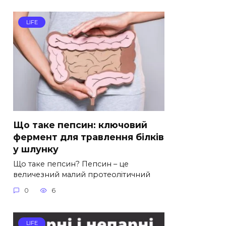
LIFE
Що таке пепсин: ключовий
фермент для травлення білків
у шлунку
Що таке пепсин? Пепсин – це
величезний малий протеолітичний
0
6
LIFE