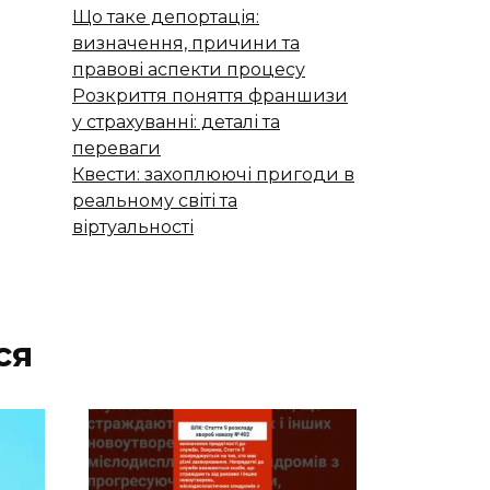
Що таке депортація:
визначення, причини та
правові аспекти процесу
Розкриття поняття франшизи
у страхуванні: деталі та
переваги
Квести: захоплюючі пригоди в
реальному світі та
віртуальності
ся