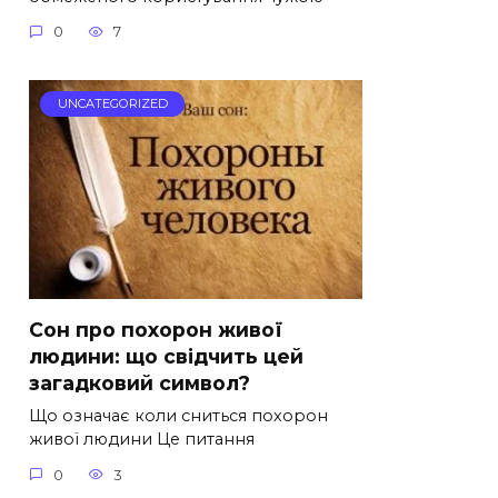
0
7
UNCATEGORIZED
Сон про похорон живої
людини: що свідчить цей
загадковий символ?
Що означає коли сниться похорон
живої людини Це питання
0
3