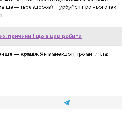
віше — твоє здоров’я. Турбуйся про нього так
я.
их: причини і що з цим робити
енше — краще
. Як в анекдоті про антитіла: