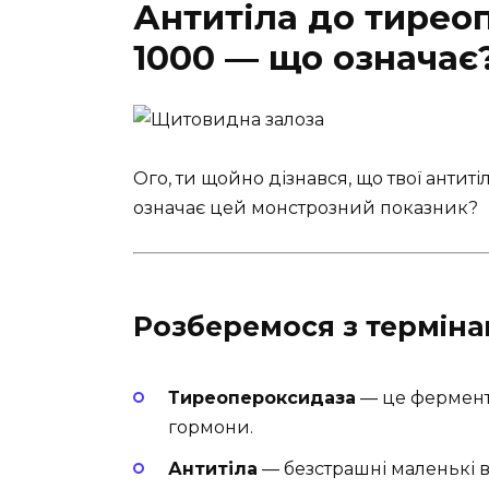
Антитіла до тирео
1000 — що означає
Ого, ти щойно дізнався, що твої антит
означає цей монстрозний показник?
Розберемося з термін
Тиреопероксидаза
— це фермент 
гормони.
Антитіла
— безстрашні маленькі в