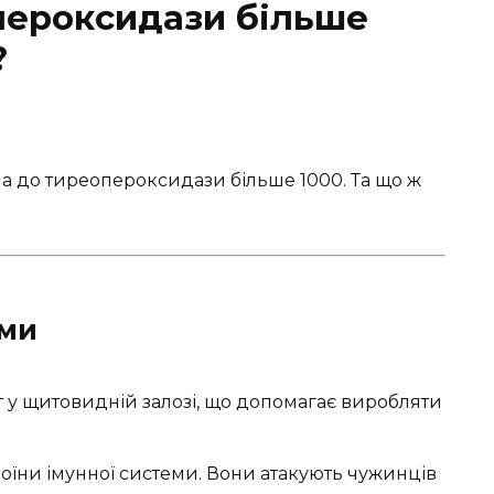
пероксидази більше
?
іла до тиреопероксидази більше 1000. Та що ж
ами
у щитовидній залозі, що допомагає виробляти
оїни імунної системи. Вони атакують чужинців