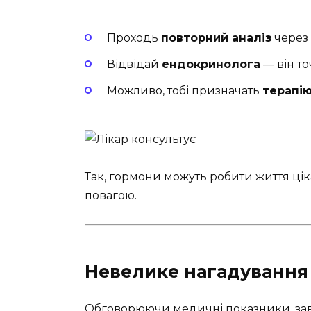
Проходь
повторний аналіз
через 
Відвідай
ендокринолога
— він то
Можливо, тобі призначать
терапі
Так, гормони можуть робити життя ціка
повагою.
Невелике нагадування
Обговорюючи медичні показники, завж