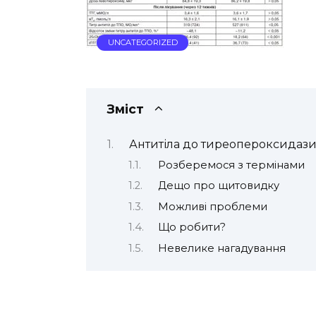
UNCATEGORIZED
Зміст
Антитіла до тиреопероксидази
Розберемося з термінами
Дещо про щитовидку
Можливі проблеми
Що робити?
Невелике нагадування