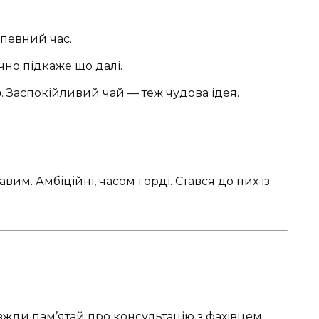
певний час.
чно підкаже що далі.
ю
. Заспокійливий чай — теж чудова ідея.
вим. Амбіційні, часом горді. Стався до них із
ди пам’ятай про консультацію з фахівцем.