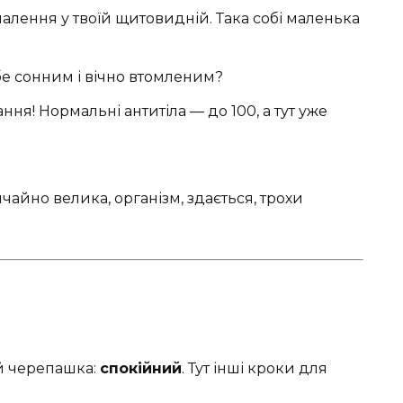
апалення у твоїй щитовидній. Така собі маленька
бе сонним і вічно втомленим?
ання! Нормальні антитіла — до 100, а тут уже
ичайно велика, організм, здається, трохи
й черепашка:
спокійний
. Тут інші кроки для