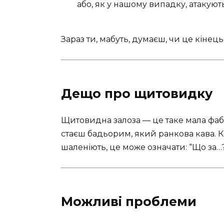
або, як у нашому випадку, атакуют
Зараз ти, мабуть, думаєш, чи це кінець 
Дещо про щитовидку
Щитовидна залоза — це таке мала фаб
стаєш бадьорим, який ранкова кава. К
шаленіють, це може означати: “Що за…?
Можливі проблеми