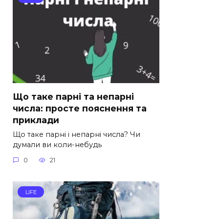
Що таке парні та непарні
числа: просте пояснення та
приклади
Що таке парні і непарні числа? Чи
думали ви коли-небудь
0
21
LIFE