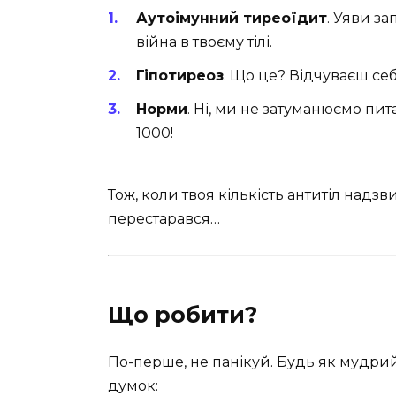
Аутоімунний тиреоїдит
. Уяви з
війна в твоєму тілі.
Гіпотиреоз
. Що це? Відчуваєш се
Норми
. Ні, ми не затуманюємо пит
1000!
Тож, коли твоя кількість антитіл надзв
перестарався…
Що робити?
По-перше, не панікуй. Будь як мудри
думок: