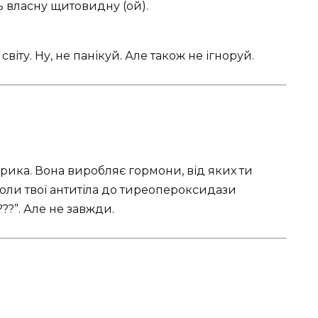
ь власну щитовидну (ой).
світу. Ну, не панікуй. Але також не ігноруй.
рика. Вона виробляє гормони, від яких ти
оли твої антитіла до тиреопероксидази
??”. Але не завжди.