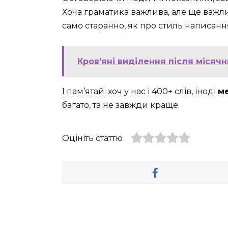
Хоча граматика важлива, але ще важли
само старанно, як про стиль написанн
Кров'яні виділення після місячн
І пам’ятай: хоч у нас і 400+ слів, іноді
м
багато, та не завжди краще.
Оцініть статтю