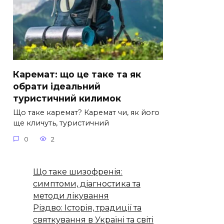
Каремат: що це таке та як
обрати ідеальний
туристичний килимок
Що таке каремат? Каремат чи, як його
ще кличуть, туристичний
0
2
Що таке шизофренія:
симптоми, діагностика та
методи лікування
Різдво: Історія, традиції та
святкування в Україні та світі