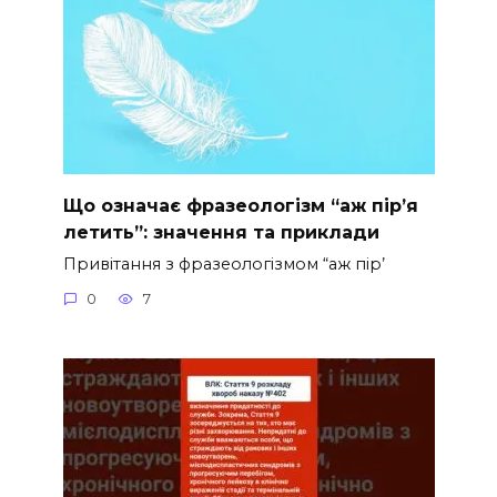
Що означає фразеологізм “аж пір’я
летить”: значення та приклади
Привітання з фразеологізмом “аж пір’
0
7