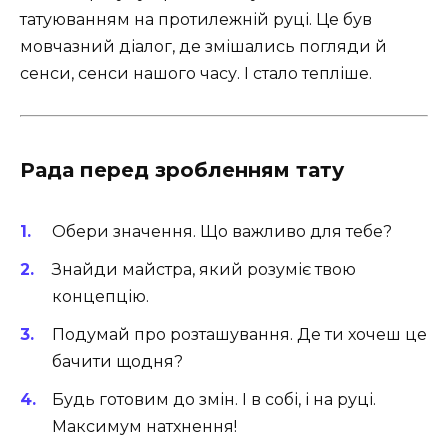
татуюванням на протилежній руці. Це був
мовчазний діалог, де змішались погляди й
сенси, сенси нашого часу. І стало тепліше.
Рада перед зробленням тату
Обери значення. Що важливо для тебе?
Знайди майстра, який розуміє твою
концепцію.
Подумай про розташування. Де ти хочеш це
бачити щодня?
Будь готовим до змін. І в собі, і на руці.
Максимум натхнення!