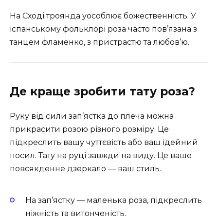
На Сході троянда уособлює божественність. У
іспанському фольклорі роза часто пов’язана з
танцем фламенко, з пристрастю та любов’ю.
Де краще зробити тату роза?
Руку від сили зап’ястка до плеча можна
прикрасити розою різного розміру. Це
підкреслить вашу чуттєвість або ваш ідейний
посил. Тату на руці завжди на виду. Це ваше
повсякденне дзеркало — ваш стиль.
На зап’ястку — маленька роза, підкреслить
ніжність та витонченість.