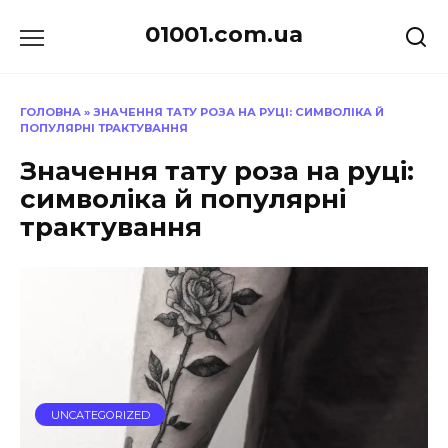
Перейти
01001.com.ua
до
вмісту
ГОЛОВНА
»
ЗНАЧЕННЯ ТАТУ РОЗА НА РУЦІ: СИМВОЛІКА Й
ПОПУЛЯРНІ ТРАКТУВАННЯ
Значення тату роза на руці:
символіка й популярні
трактування
UNCATEGORIZED