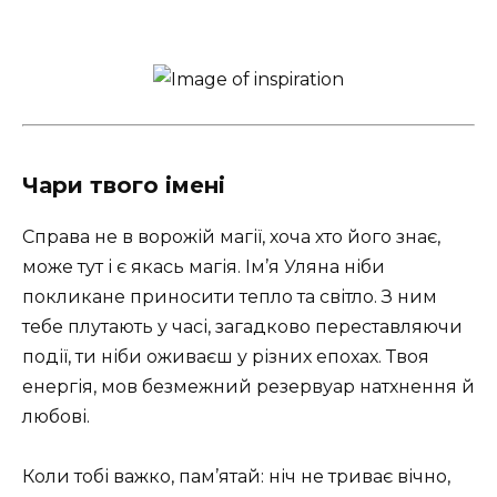
Чари твого імені
Справа не в ворожій магії, хоча хто його знає,
може тут і є якась магія. Ім’я Уляна ніби
покликане приносити тепло та світло. З ним
тебе плутають у часі, загадково переставляючи
події, ти ніби оживаєш у різних епохах. Твоя
енергія, мов безмежний резервуар натхнення й
любові.
Коли тобі важко, пам’ятай: ніч не триває вічно,