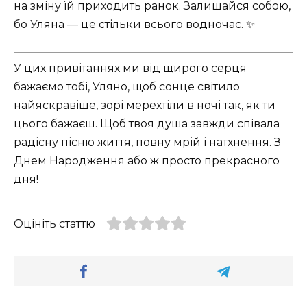
на зміну їй приходить ранок. Залишайся собою,
бо Уляна — це стільки всього водночас. ✨
У цих привітаннях ми від щирого серця
бажаємо тобі, Уляно, щоб сонце світило
найяскравіше, зорі мерехтіли в ночі так, як ти
цього бажаєш. Щоб твоя душа завжди співала
радісну пісню життя, повну мрій і натхнення. З
Днем Народження або ж просто прекрасного
дня!
Оцініть статтю