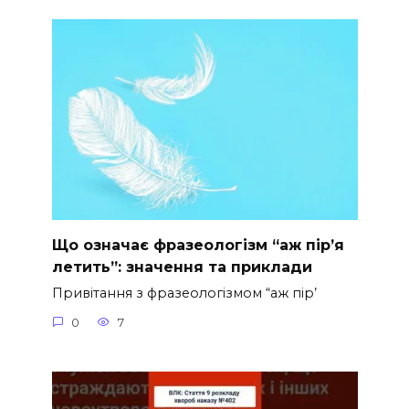
Що означає фразеологізм “аж пір’я
летить”: значення та приклади
Привітання з фразеологізмом “аж пір’
0
7