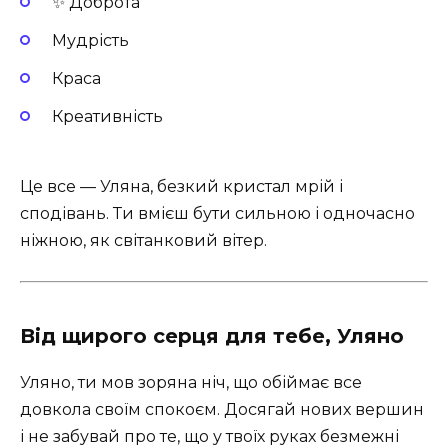
✨ Доброта
Мудрість
Краса
Креативність
Це все — Уляна, безкий кристал мрій і
сподівань. Ти вмієш бути сильною і одночасно
ніжною, як світанковий вітер.
Від щирого серця для тебе, Уляно
Уляно, ти мов зоряна ніч, що обіймає все
довкола своїм спокоєм. Досягай нових вершин
і не забувай про те, що у твоїх руках безмежні