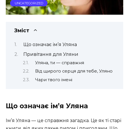
UNCATEGORIZED
Зміст
Що означає ім’я Уляна
Привітання для Уляни
Уляна, ти — справжня
Від щирого серця для тебе, Уляно
Чари твого імені
Що означає ім’я Уляна
Ім’я Уляна — це справжня загадка. Це як ті старі
книги, від яких пахне пилом і пригодами. Що