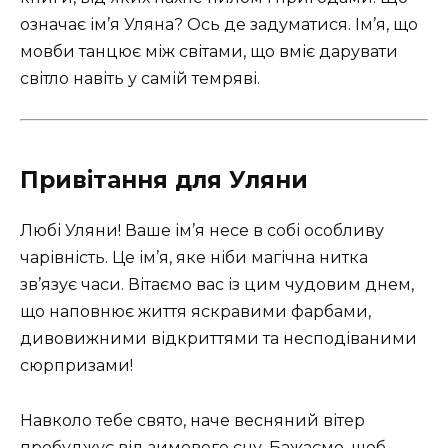
означає ім’я Уляна? Ось де задуматися. Ім’я, що
мовби танцює між світами, що вміє дарувати
світло навіть у самій темряві.
Привітання для Уляни
Любі Уляни! Ваше ім’я несе в собі особливу
чарівність. Це ім’я, яке ніби магічна нитка
зв’язує часи. Вітаємо вас із цим чудовим днем,
що наповнює життя яскравими фарбами,
дивовижними відкриттями та несподіваними
сюрпризами!
Навколо тебе свято, наче весняний вітер
пробуджує від зимового сну. Бажаємо, щоб