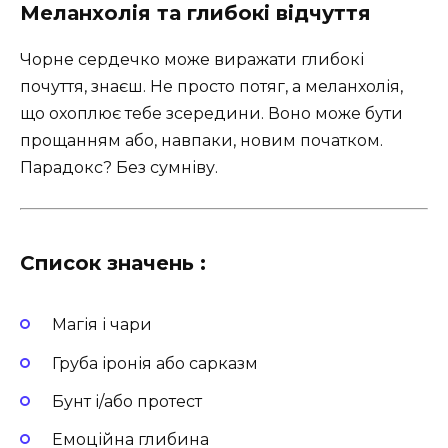
Меланхолія та глибокі відчуття
Чорне сердечко може виражати глибокі
почуття, знаєш. Не просто потяг, а меланхолія,
що охоплює тебе зсередини. Воно може бути
прощанням або, навпаки, новим початком.
Парадокс? Без сумніву.
Список значень :
Магія і чари
Груба іронія або сарказм
Бунт і/або протест
Емоційна глибина