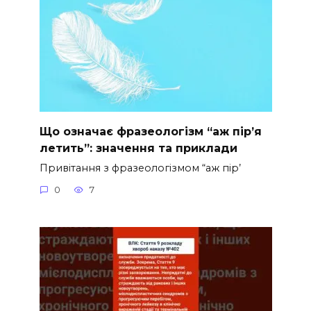
Що означає фразеологізм “аж пір’я
летить”: значення та приклади
Привітання з фразеологізмом “аж пір’
0
7