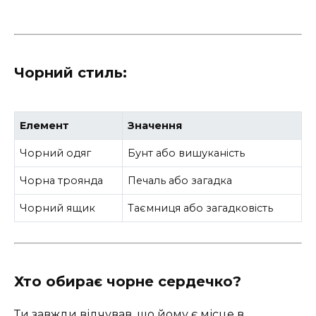
Чорний стиль:
Елемент
Значення
Чорний одяг
Бунт або вишуканість
Чорна троянда
Печаль або загадка
Чорний ящик
Таємниця або загадковість
Хто обирає чорне сердечко?
Ти завжди відчував, що йому є місце в