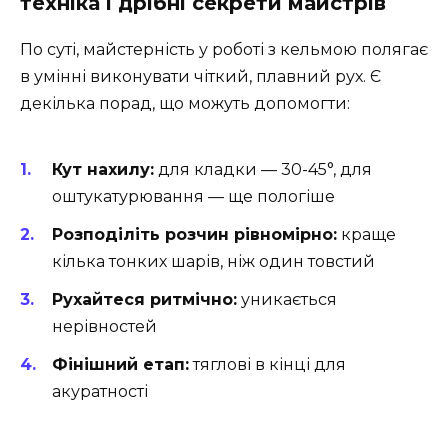
техніка і дрібні секрети майстрів
По суті, майстерність у роботі з кельмою полягає
в умінні виконувати чіткий, плавний рух. Є
декілька порад, що можуть допомогти:
Кут нахилу:
для кладки — 30-45°, для
оштукатурювання — ще пологіше
Розподіліть розчин рівномірно:
краще
кілька тонких шарів, ніж один товстий
Рухайтеся ритмічно:
уникається
нерівностей
Фінішний етап:
тяглові в кінці для
акуратності