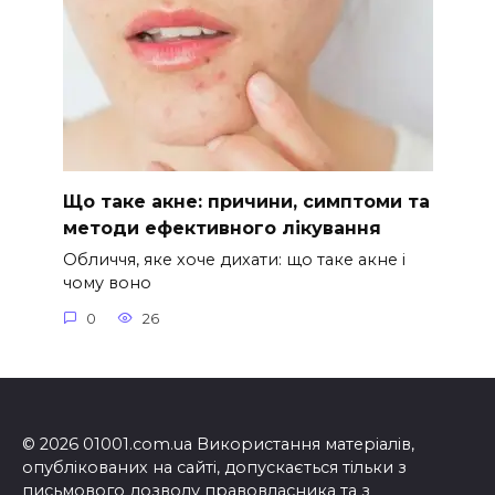
Що таке акне: причини, симптоми та
методи ефективного лікування
Обличчя, яке хоче дихати: що таке акне і
чому воно
0
26
© 2026 01001.com.ua Використання матеріалів,
опублікованих на сайті, допускається тільки з
письмового дозволу правовласника та з