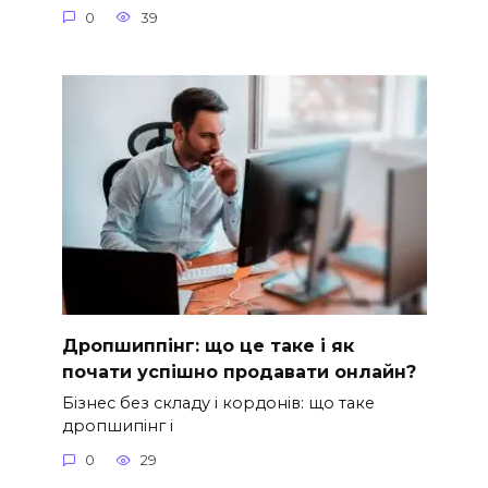
0
39
Дропшиппінг: що це таке і як
почати успішно продавати онлайн?
Бізнес без складу і кордонів: що таке
дропшипінг і
0
29