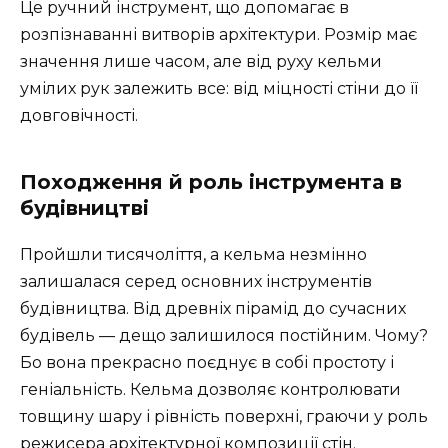
Це ручний інструмент, що допомагає в
розпізнаванні витворів архітектури. Розмір має
значення лише часом, але від руху кельми
умілих рук залежить все: від міцності стіни до її
довговічності.
Походження й роль інструмента в
будівництві
Пройшли тисячоліття, а кельма незмінно
залишалася серед основних інструментів
будівництва. Від древніх пірамід до сучасних
будівель — дещо залишилося постійним. Чому?
Бо вона прекрасно поєднує в собі простоту і
геніальність. Кельма дозволяє контролювати
товщину шару і рівність поверхні, граючи у роль
режисера архітектурної композиції стін.