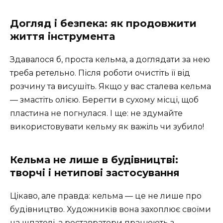
Догляд і безпека: як продовжити
життя інструмента
Здавалося б, проста кельма, а доглядати за нею
треба ретельно. Після роботи очистіть її від
розчину та висушіть. Якщо у вас сталева кельма
— змастіть олією. Берегти в сухому місці, щоб
пластина не погнулася. І ще: не здумайте
використовувати кельму як важіль чи зубило!
Кельма не лише в будівництві:
творчі і нетипові застосування
Цікаво, але правда: кельма — це не лише про
будівництво. Художників вона захоплює своїми
на шпателі, а реставратори працюють з