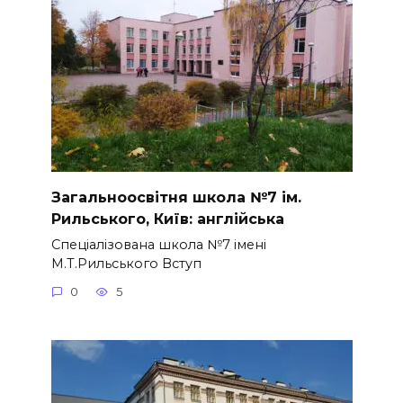
Загальноосвітня школа №7 ім.
Рильського, Київ: англійська
Спеціалізована школа №7 імені
М.Т.Рильського Вступ
0
5