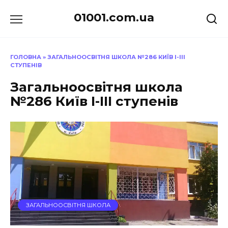
Перейти
01001.com.ua
до
вмісту
ГОЛОВНА
»
ЗАГАЛЬНООСВІТНЯ ШКОЛА №286 КИЇВ І-ІІІ
СТУПЕНІВ
Загальноосвітня школа
№286 Київ І-ІІІ ступенів
ЗАГАЛЬНООСВІТНЯ ШКОЛА