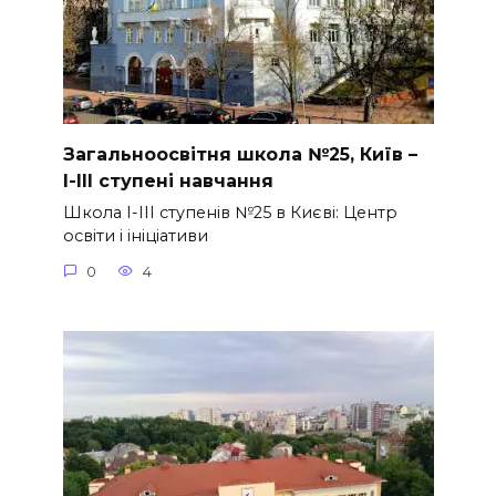
Загальноосвітня школа №25, Київ –
І-ІІІ ступені навчання
Школа І-ІІІ ступенів №25 в Києві: Центр
освіти і ініціативи
0
4