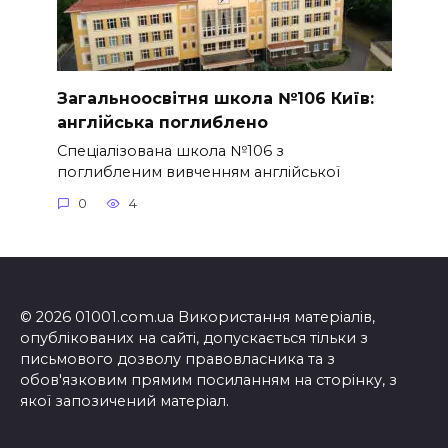
Загальноосвітня школа №106 Київ:
англійська поглиблено
Спеціалізована школа №106 з
поглибленим вивченням англійської
0
4
© 2026 01001.com.ua Використання матеріалів,
опублікованих на сайті, допускається тільки з
письмового дозволу правовласника та з
обов'язковим прямим посиланням на сторінку, з
якої запозичений матеріал.