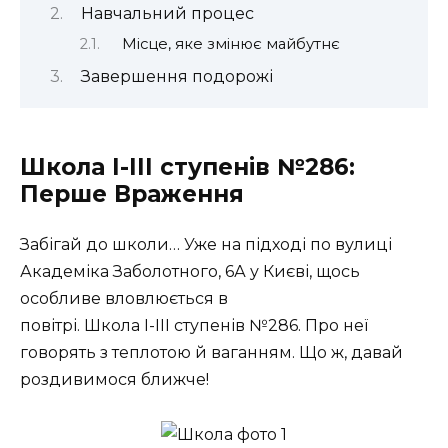
Навчальний процес
Місце, яке змінює майбутнє
Завершення подорожі
Школа І-ІІІ ступенів №286:
Перше Враження
Забігай до школи… Уже на підході по вулиці
Академіка Заболотного, 6А у Києві, щось
особливе вловлюється в
повітрі. Школа І-ІІІ ступенів №286. Про неї
говорять з теплотою й ваганням. Що ж, давай
роздивимося ближче!