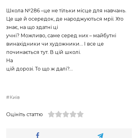
Школа №286 –це не тільки місце для навчань.
Це ще й осередок, де народжуються мрії. Хто
знає, на що здатні ці
учні? Можливо, саме серед них – майбутні
винахідники чи художники… І все це
починається тут. В цій школі.
На
цій дорозі. То що ж далі?…
Київ
Оцініть статтю