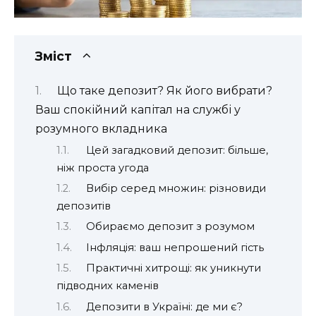
Зміст
Що таке депозит? Як його вибрати?
Ваш спокійний капітал на службі у
розумного вкладника
Цей загадковий депозит: більше,
ніж проста угода
Вибір серед множин: різновиди
депозитів
Обираємо депозит з розумом
Інфляція: ваш непрошений гість
Практичні хитрощі: як уникнути
підводних каменів
Депозити в Україні: де ми є?