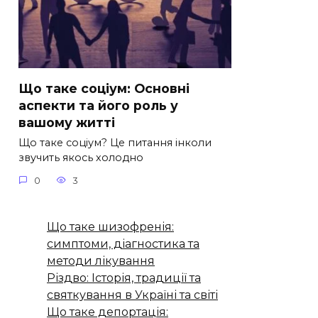
Що таке соціум: Основні
аспекти та його роль у
вашому житті
Що таке соціум? Це питання інколи
звучить якось холодно
0
3
Що таке шизофренія:
симптоми, діагностика та
методи лікування
Різдво: Історія, традиції та
святкування в Україні та світі
Що таке депортація: