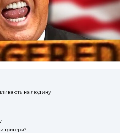
впливають на людину
у
и тригери?