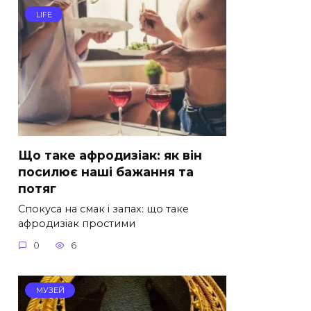
LIFE
Що таке афродизіак: як він
посилює наші бажання та
потяг
Спокуса на смак і запах: що таке
афродизіак простими
0
6
МУЗЕЙ