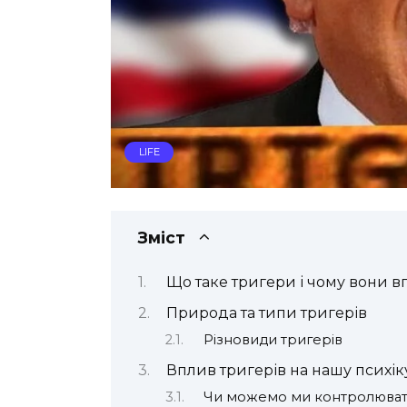
LIFE
Зміст
Що таке тригери і чому вони 
Природа та типи тригерів
Різновиди тригерів
Вплив тригерів на нашу психік
Чи можемо ми контролюват