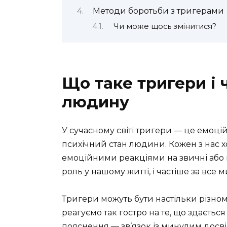
Методи боротьби з тригерами
Чи може щось змінитися?
Що таке тригери і
людину
У сучасному світі тригери — це емоцій
психічний стан людини. Кожен з нас х
емоційними реакціями на звичні або н
роль у нашому житті, і частіше за все 
Тригери можуть бути настільки різном
реагуємо так гостро на те, що здаєтьс
пояснення — зв’язок із минулим досвід