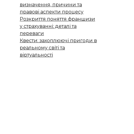
визначення, причини та
правові аспекти процесу
Розкриття поняття франшизи
у страхуванні: деталі та
переваги
Квести: захоплюючі пригоди в
реальному світі та
віртуальності