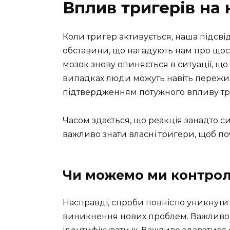
Вплив тригерів на 
Коли тригер активується, наша підсві
обставини, що нагадують нам про щось
мозок знову опиняється в ситуації, щ
випадках люди можуть навіть переж
підтвердженням потужного впливу тр
Часом здається, що реакція занадто с
важливо знати власні тригери, щоб п
Чи можемо ми контрол
Насправді, спроби повністю уникнути
виникнення нових проблем. Важливо в