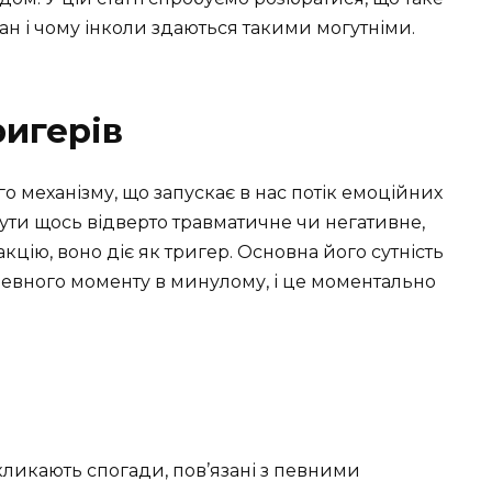
ан і чому інколи здаються такими могутніми.
ригерів
о механізму, що запускає в нас потік емоційних
бути щось відверто травматичне чи негативне,
цію, воно діє як тригер. Основна його сутність
 певного моменту в минулому, і це моментально
ликають спогади, пов’язані з певними