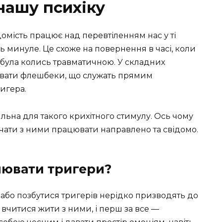
нашу психіку
домість працює над перевтіленням нас у ті
 минуле. Це схоже на повернення в часі, коли
о була колись травматичною. У складних
ивати флешбеки, що служать прямим
игера.
ильна для такого крихітного стимулу. Ось чому
очати з ними працювати направлено та свідомо.
ювати тригери?
 або позбутися тригерів нерідко призводять до
читися жити з ними, і перш за все —