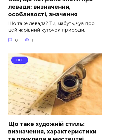
левади: визначення,
особливості, значення
Що таке левада? Ти, мабуть, чув про
цей чарівний куточок природи.
0
11
LIFE
Що таке художній стиль:
визначення, характеристики
та приклади в мистецтві