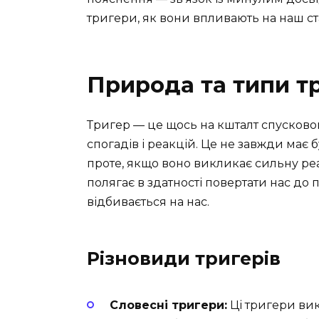
тригери, як вони впливають на наш ст
Природа та типи т
Тригер — це щось на кшталт спусковог
спогадів і реакцій. Це не завжди має 
проте, якщо воно викликає сильну реак
полягає в здатності повертати нас до
відбивається на нас.
Різновиди тригерів
Словесні тригери:
Ці тригери вик