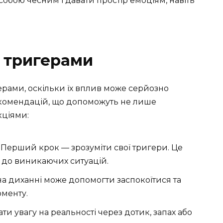
собою чесним і давати простір емоціям, навіть
 тригерами
ерами, оскільки їх вплив може серйозно
рекомендацій, що допоможуть не лише
кціями:
Перший крок — зрозуміти свої тригери. Це
 до виникаючих ситуацій.
 диханні може допомогти заспокоїтися та
оменту.
и увагу на реальності через дотик, запах або