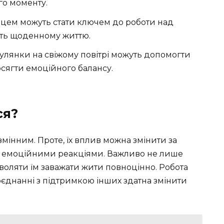
го моменту.
івцем можуть стати ключем до роботи над
ють щоденному життю.
гулянки на свіжому повітрі можуть допомогти
досягти емоційного балансу.
ся?
мінним. Проте, їх вплив можна змінити за
и емоційними реакціями. Важливо не лише
воляти їм заважати жити повноцінно. Робота
оєднанні з підтримкою інших здатна змінити