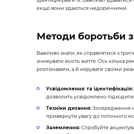
ідентифікувати їх. Важливо здаватися 
якщо вони здаються недоречними.
Методи боротьби з
Важливо знати, як справлятися з триг
знижувати якість життя. Ось кілька 
розпізнавати, а й керувати своїми реа
Усвідомлення та ідентифікація:
дозволить усвідомлено підходити
Техніки дихання:
Зосередження на
привернути увагу до поточного м
Заземлення:
Спробуйте акцентуват