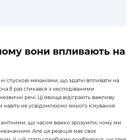
 чому вони впливають на
ні спускові механізми, що здатні впливати на
оча б раз стикався з несподіваними
езвичні речі. Ці явища відіграють важливу
ми навіть не усвідомлюємо їхнього існування.
анітними, що часом важко зрозуміти, чому ми
я незначним. Але ця реакція має своє
ом. У цій статті спробуємо розібратися, що таке