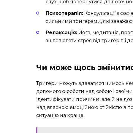
слух, щоб повернутися до поточно
Психотерапія:
Консультації з фах
сильними тригерами, які заважа
Релаксація:
Йога, медитація, про
знівелювати стрес від тригерів і 
Чи може щось змінити
Тригери можуть здаватися чимось нез
допомогою роботи над собою і своїм
ідентифікувати причини, але й не доз
над власною емоційною стійкістю в п
ситуацію на краще.