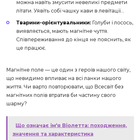
можна навіть змусити невеликі предмети
літати. Уявіть собі чашку кави в левітації…
Тварини-орієнтувальники:
Голуби і лосось,
виявляється, мають магнітне чуття.
Співпереживання до кінця не пояснить, як
це працює.
Магнітне поле — це один з героїв нашого світу,
що невидимо впливає на всі ланки нашого
життя. Чи варто повторювати, що Всесвіт без
магнітних полів втратив би частину свого
шарму?
Що означає ім'я Віолетта: походження,
значення та характеристика