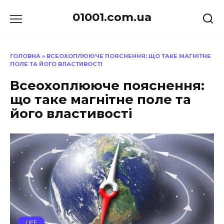
Перейти
01001.com.ua
до
вмісту
ГОЛОВНА
»
ВСЕОХОПЛЮЮЧЕ ПОЯСНЕННЯ: ЩО ТАКЕ МАГНІТНЕ
ПОЛЕ ТА ЙОГО ВЛАСТИВОСТІ
Всеохоплююче пояснення:
що таке магнітне поле та
його властивості
LIFE