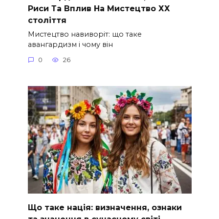
Риси Та Вплив На Мистецтво ХХ
століття
Мистецтво навиворіт: що таке
авангардизм і чому він
0
26
Що таке нація: визначення, ознаки
та значення в сучасному світі