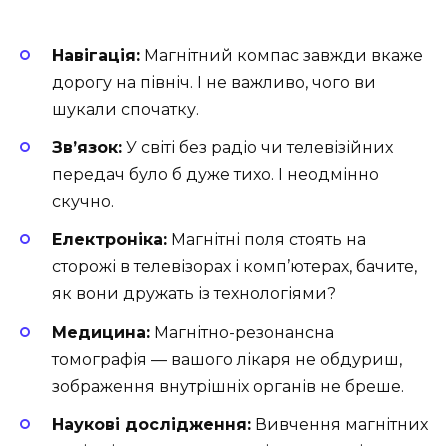
Навігація:
Магнітний компас завжди вкаже
дорогу на північ. І не важливо, чого ви
шукали спочатку.
Зв’язок:
У світі без радіо чи телевізійних
передач було б дуже тихо. І неодмінно
скучно.
Електроніка:
Магнітні поля стоять на
сторожі в телевізорах і комп’ютерах, бачите,
як вони дружать із технологіями?
Медицина:
Магнітно-резонансна
томографія — вашого лікаря не обдуриш,
зображення внутрішніх органів не бреше.
Наукові дослідження:
Вивчення магнітних