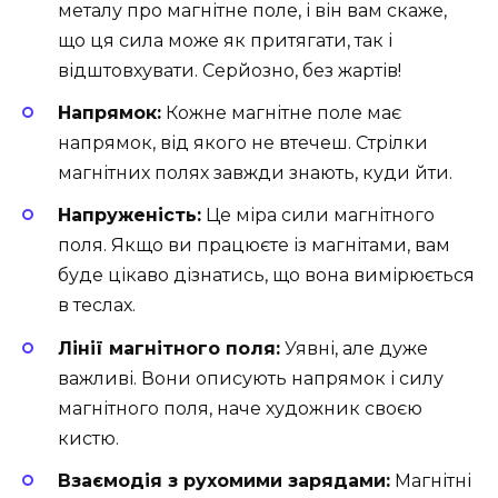
металу про магнітне поле, і він вам скаже,
що ця сила може як притягати, так і
відштовхувати. Серйозно, без жартів!
Напрямок:
Кожне магнітне поле має
напрямок, від якого не втечеш. Стрілки
магнітних полях завжди знають, куди йти.
Напруженість:
Це міра сили магнітного
поля. Якщо ви працюєте із магнітами, вам
буде цікаво дізнатись, що вона вимірюється
в теслах.
Лінії магнітного поля:
Уявні, але дуже
важливі. Вони описують напрямок і силу
магнітного поля, наче художник своєю
кистю.
Взаємодія з рухомими зарядами:
Магнітні