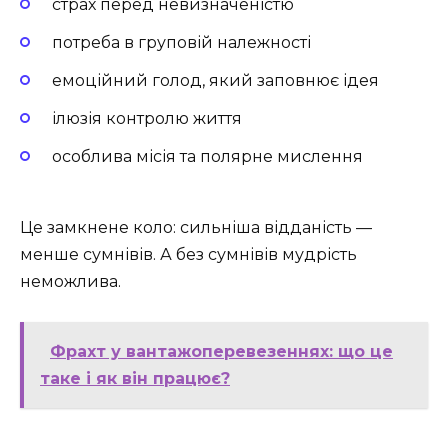
страх перед невизначеністю
потреба в груповій належності
емоційний голод, який заповнює ідея
ілюзія контролю життя
особлива місія та полярне мислення
Це замкнене коло: сильніша відданість —
менше сумнівів. А без сумнівів мудрість
неможлива.
Фрахт у вантажоперевезеннях: що це
таке і як він працює?