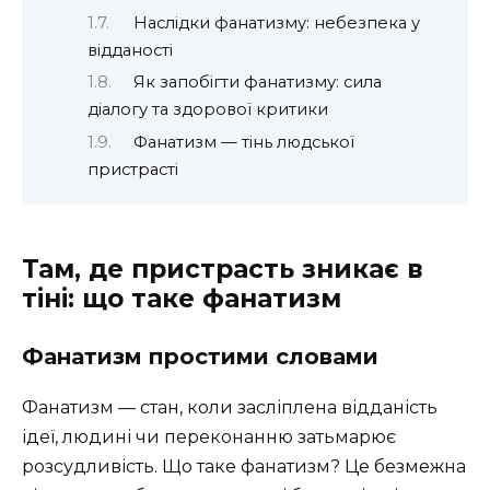
Наслідки фанатизму: небезпека у
відданості
Як запобігти фанатизму: сила
діалогу та здорової критики
Фанатизм — тінь людської
пристрасті
Там, де пристрасть зникає в
тіні: що таке фанатизм
Фанатизм простими словами
Фанатизм — стан, коли засліплена відданість
ідеї, людині чи переконанню затьмарює
розсудливість. Що таке фанатизм? Це безмежна