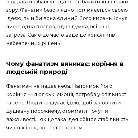
віра, яка позбавляє здатності бачити інші точки
зору. Фанатик безоглядно поглинається своєю
ідеєю, як ніби вона єдиний його кисень. Існує
лише одна правда, одна думка, всі інші —
загроза. Саме це часто веде до конфліктів і
небезпечних рішень.
Чому фанатизм виникає: коріння в
людській природі
Фанатизм не падає неба. Напрямок його
коріння — людські емоції, потреба у спільності
та сенс. Людина шукає ідею, щоб заповнити
душевну порожнечу, отримати почуття
важливості. І якщо така ідея обіцяє стабільність
чи спасіння, вона стає ідолом.