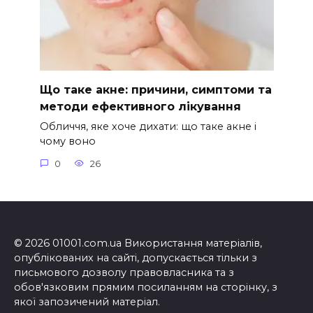
Що таке акне: причини, симптоми та
методи ефективного лікування
Обличчя, яке хоче дихати: що таке акне і
чому воно
0
26
© 2026 01001.com.ua Використання матеріалів,
опублікованих на сайті, допускається тільки з
письмового дозволу правовласника та з
обов'язковим прямим посиланням на сторінку, з
якої запозичений матеріал.