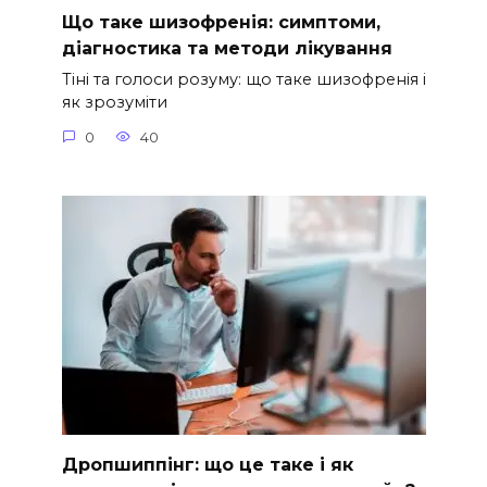
Що таке шизофренія: симптоми,
діагностика та методи лікування
Тіні та голоси розуму: що таке шизофренія і
як зрозуміти
0
40
Дропшиппінг: що це таке і як