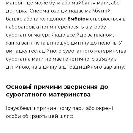
матері – це може бути або майбутня мати, або
донорка. Сперматозоїди надає майбутній
батько або також донор.
Ембріон
створюється в
лабораторії, а потім переносять в утробу
сурогатної матері. Якщо все йде за планом,
жінка вагітніє та виношує дитину до пологів. У
випадку гестаційного сурогатного материнства
сурогатна мати не має генетичного зв’язку з
дитиною, на відміну від традиційного варіанту.
Основні причини звернення до
сурогатного материнства
Існує безліч причин, чому пари або окремі
особи обирають цей шлях: