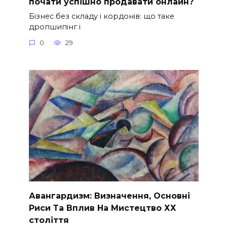
почати успішно продавати онлайн?
Бізнес без складу і кордонів: що таке
дропшипінг і
0
29
Авангардизм: Визначення, Основні
Риси Та Вплив На Мистецтво ХХ
століття