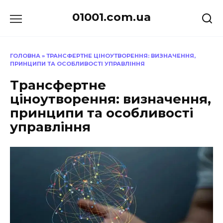
Перейти
01001.com.ua
до
вмісту
ГОЛОВНА
»
ТРАНСФЕРТНЕ ЦІНОУТВОРЕННЯ: ВИЗНАЧЕННЯ,
ПРИНЦИПИ ТА ОСОБЛИВОСТІ УПРАВЛІННЯ
Трансфертне
ціноутворення: визначення,
принципи та особливості
управління