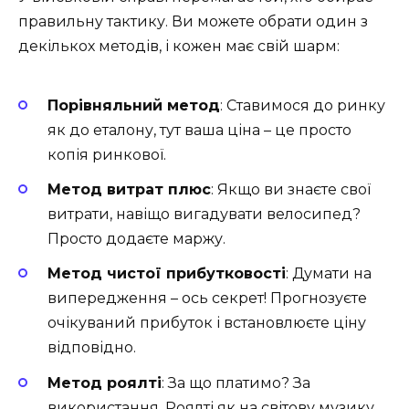
правильну тактику. Ви можете обрати один з
декількох методів, і кожен має свій шарм:
Порівняльний метод
: Ставимося до ринку
як до еталону, тут ваша ціна – це просто
копія ринкової.
Метод витрат плюс
: Якщо ви знаєте свої
витрати, навіщо вигадувати велосипед?
Просто додаєте маржу.
Метод чистої прибутковості
: Думати на
випередження – ось секрет! Прогнозуєте
очікуваний прибуток і встановлюєте ціну
відповідно.
Метод роялті
: За що платимо? За
використання. Роялті як на світову музику.