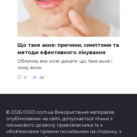
Що таке акне: причини, симптоми та
методи ефективного лікування
Обличчя, яке хоче дихати: що таке акне і
чому воно
0
26
© 2026 01001.com.ua Використання матеріалів,
опублікованих на сайті, допускається тільки з
письмового дозволу правовласника та з
обов'язковим прямим посиланням на сторінку, з