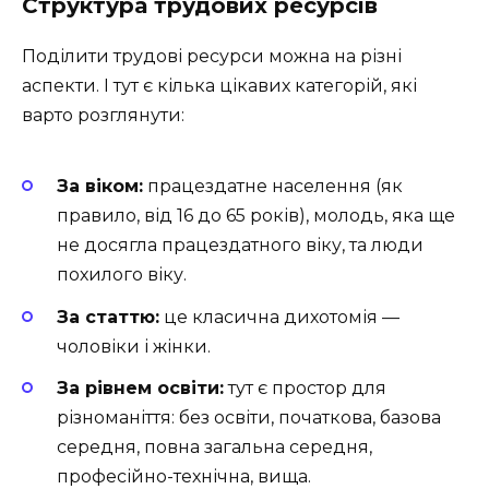
Структура трудових ресурсів
Поділити трудові ресурси можна на різні
аспекти. І тут є кілька цікавих категорій, які
варто розглянути:
За віком:
працездатне населення (як
правило, від 16 до 65 років), молодь, яка ще
не досягла працездатного віку, та люди
похилого віку.
За статтю:
це класична дихотомія —
чоловіки і жінки.
За рівнем освіти:
тут є простор для
різноманіття: без освіти, початкова, базова
середня, повна загальна середня,
професійно-технічна, вища.