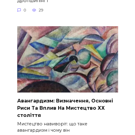
дропшипінг і
0
29
Авангардизм: Визначення, Основні
Риси Та Вплив На Мистецтво ХХ
століття
Мистецтво навиворіт: що таке
авангардизм і чому він