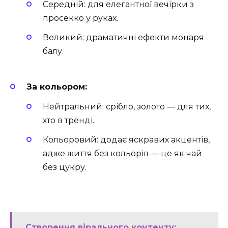
Середній: для елегантної вечірки з
просекко у руках.
Великий: драматичні ефекти монаря
балу.
За кольором:
Нейтральний: срібло, золото — для тих,
хто в тренді.
Кольоровий: додає яскравих акцентів,
адже життя без кольорів — це як чай
без цукру.
Створення вірального контенту: