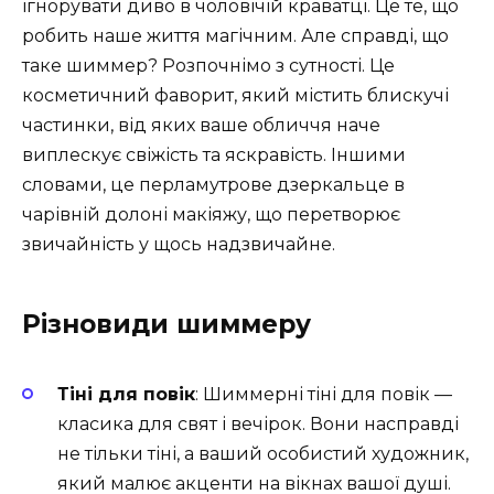
ігнорувати диво в чоловічій краватці. Це те, що
робить наше життя магічним. Але справді, що
таке шиммер? Розпочнімо з сутності. Це
косметичний фаворит, який містить блискучі
частинки, від яких ваше обличчя наче
виплескує свіжість та яскравість. Іншими
словами, це перламутрове дзеркальце в
чарівній долоні макіяжу, що перетворює
звичайність у щось надзвичайне.
Різновиди шиммеру
Тіні для повік
: Шиммерні тіні для повік —
класика для свят і вечірок. Вони насправді
не тільки тіні, а ваший особистий художник,
який малює акценти на вікнах вашої душі.