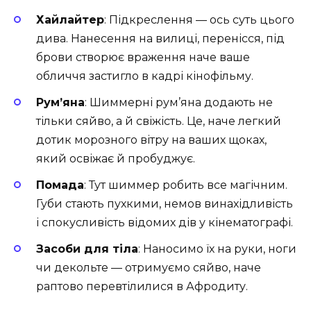
Хайлайтер
: Підкреслення — ось суть цього
дива. Нанесення на вилиці, перенісся, під
брови створює враження наче ваше
обличчя застигло в кадрі кінофільму.
Рум’яна
: Шиммерні рум’яна додають не
тільки сяйво, а й свіжість. Це, наче легкий
дотик морозного вітру на ваших щоках,
який освіжає й пробуджує.
Помада
: Тут шиммер робить все магічним.
Губи стають пухкими, немов винахідливість
і спокусливість відомих дів у кінематографі.
Засоби для тіла
: Наносимо їх на руки, ноги
чи декольте — отримуємо сяйво, наче
раптово перевтілилися в Афродиту.