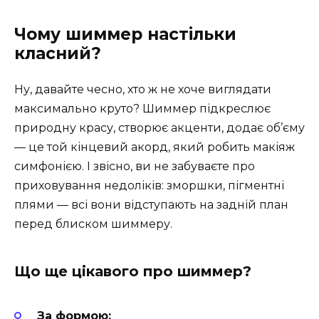
Чому шиммер настільки
класний?
Ну, давайте чесно, хто ж не хоче виглядати
максимально круто? Шиммер підкреслює
природну красу, створює акценти, додає об’єму
— це той кінцевий акорд, який робить макіяж
симфонією. І звісно, ви не забуваєте про
приховування недоліків: зморшки, пігментні
плями — всі вони відступають на задній план
перед блиском шиммеру.
Що ще цікавого про шиммер?
За формою: