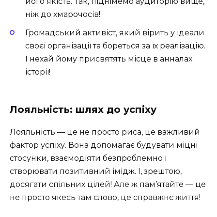
його якість. Так, піднімемо аудиторію вище,
ніж до хмарочосів!
Громадський активіст, який вірить у ідеали
своєї організації та бореться за їх реалізацію.
І нехай йому присвятять місце в анналах
історії!
Лояльність: шлях до успіху
Лояльність — це не просто риса, це важливий
фактор успіху. Вона допомагає будувати міцні
стосунки, взаємодіяти безпроблемно і
створювати позитивний імідж. І, зрештою,
досягати спільних цілей! Але ж пам’ятайте — це
не просто якесь там слово, це справжнє життя!