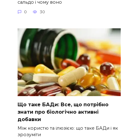
сальдо і чому воно
0
30
Що таке БАДи: Все, що потрібно
знати про біологічно активні
добавки
Між користю та ілюзією: що таке БАДи і як
зрозуміти