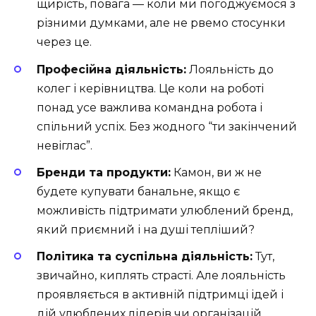
щирість, повага — коли ми погоджуємося з
різними думками, але не рвемо стосунки
через це.
Професійна діяльність:
Лояльність до
колег і керівництва. Це коли на роботі
понад усе важлива командна робота і
спільний успіх. Без жодного “ти закінчений
невіглас”.
Бренди та продукти:
Камон, ви ж не
будете купувати банальне, якщо є
можливість підтримати улюблений бренд,
який приємний і на душі тепліший?
Політика та суспільна діяльність:
Тут,
звичайно, киплять страсті. Але лояльність
проявляється в активній підтримці ідей і
дій улюблених лідерів чи організацій.