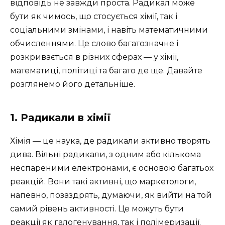
відповідь не завжди проста. Радикал може
бути як чимось, що стосується хімії, так і
соціальними змінами, і навіть математичними
обчисленнями. Це слово багатозначне і
розкривається в різних сферах — у хімії,
математиці, політиці та багато де ще. Давайте
розглянемо його детальніше.
1. Радикали в хімії
Хімія — це наука, де радикали активно творять
дива. Вільні радикали, з одним або кількома
неспареними електронами, є основою багатьох
реакцій. Вони такі активні, що маркетологи,
напевно, позаздрять, думаючи, як вийти на той
самий рівень активності. Це можуть бути
реакції як галогенування, так і полімеризації.