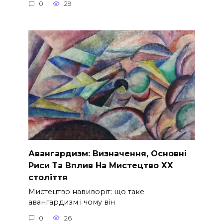
0
29
Авангардизм: Визначення, Основні
Риси Та Вплив На Мистецтво ХХ
століття
Мистецтво навиворіт: що таке
авангардизм і чому він
0
26