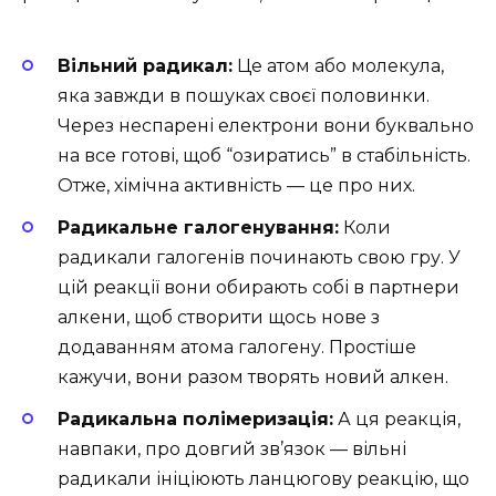
Вільний радикал:
Це атом або молекула,
яка завжди в пошуках своєї половинки.
Через неспарені електрони вони буквально
на все готові, щоб “озиратись” в стабільність.
Отже, хімічна активність — це про них.
Радикальне галогенування:
Коли
радикали галогенів починають свою гру. У
цій реакції вони обирають собі в партнери
алкени, щоб створити щось нове з
додаванням атома галогену. Простіше
кажучи, вони разом творять новий алкен.
Радикальна полімеризація:
А ця реакція,
навпаки, про довгий зв’язок — вільні
радикали ініціюють ланцюгову реакцію, що