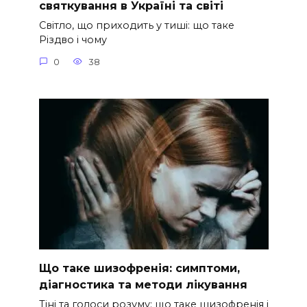
святкування в Україні та світі
Світло, що приходить у тиші: що таке
Різдво і чому
0
38
Що таке шизофренія: симптоми,
діагностика та методи лікування
Тіні та голоси розуму: що таке шизофренія і