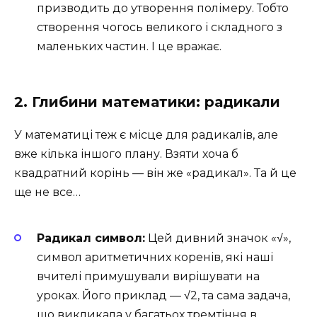
призводить до утворення полімеру. Тобто
створення чогось великого і складного з
маленьких частин. І це вражає.
2. Глибини математики: радикали
У математиці теж є місце для радикалів, але
вже кілька іншого плану. Взяти хоча б
квадратний корінь — він же «радикал». Та й це
ще не все…
Радикал символ:
Цей дивний значок «√»,
символ аритметичних коренів, які наші
вчителі примушували вирішувати на
уроках. Його приклад — √2, та сама задача,
що викликала у багатьох тремтіння в