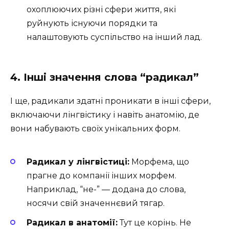
охоплюючих різні сфери життя, які
руйнують існуючи порядки та
налаштовують суспільство на інший лад.
4. Інші значення слова “радикал”
І ще, радикали здатні проникати в інші сфери,
включаючи лінгвістику і навіть анатомію, де
вони набувають своїх унікальних форм.
Радикал у лінгвістиці:
Морфема, що
прагне до компанії інших морфем.
Наприклад, “не-” — додана до слова,
носячи свій значеннєвий тягар.
Радикал в анатомії:
Тут це корінь. Не