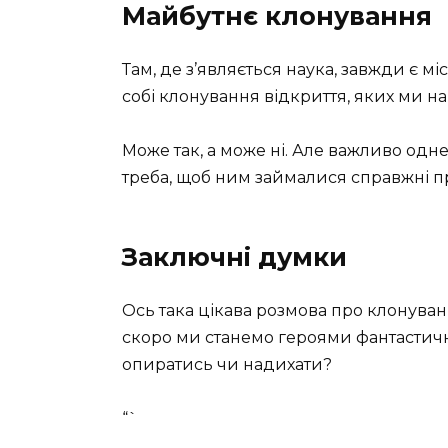
Майбутнє клонування
Там, де з’являється наука, завжди є мі
собі клонування відкриття, яких ми на
Може так, а може ні. Але важливо одн
треба, щоб ним займалися справжні п
Заключні думки
Ось така цікава розмова про клонува
скоро ми станемо героями фантастични
опиратись чи надихати?
“`