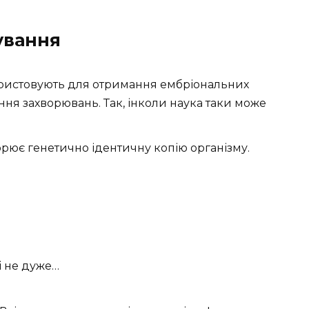
ування
ористовують для отримання ембріональних
вання захворювань. Так, інколи наука таки може
ворює генетично ідентичну копію організму.
 і не дуже…