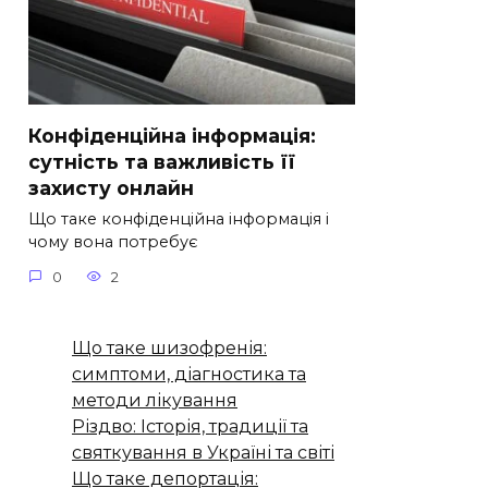
Конфіденційна інформація:
сутність та важливість її
захисту онлайн
Що таке конфіденційна інформація і
чому вона потребує
0
2
Що таке шизофренія:
симптоми, діагностика та
методи лікування
Різдво: Історія, традиції та
святкування в Україні та світі
Що таке депортація: