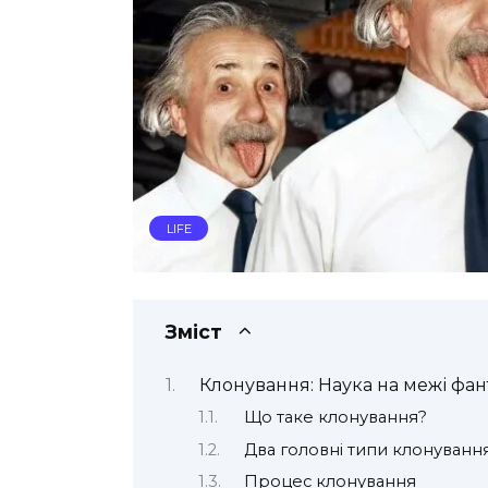
LIFE
Зміст
Клонування: Наука на межі фа
Що таке клонування?
Два головні типи клонуванн
Процес клонування