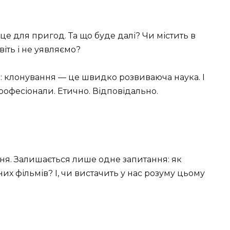
сце для пригод. Та що буде далі? Чи містить в
віть і не уявляємо?
е: клонування — це швидко розвиваюча наука. І
рофесіонали. Етично. Відповідально.
ння. Залишається лише одне запитання: як
х фільмів? І, чи вистачить у нас розуму цьому