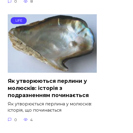
0
8
LIFE
Як утворюються перлини у
молюсків: історія з
подразненням починається
Як утворюється перлина у молюсків:
історія, що починається
0
4