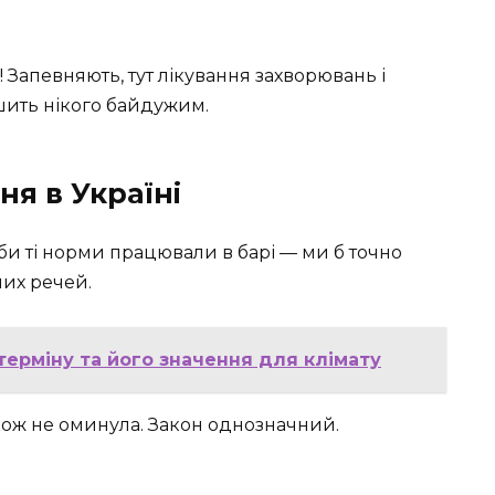
! Запевняють, тут лікування захворювань і
шить нікого байдужим.
я в Україні
кби ті норми працювали в барі — ми б точно
их речей.
терміну та його значення для клімату
акож не оминула. Закон однозначний.