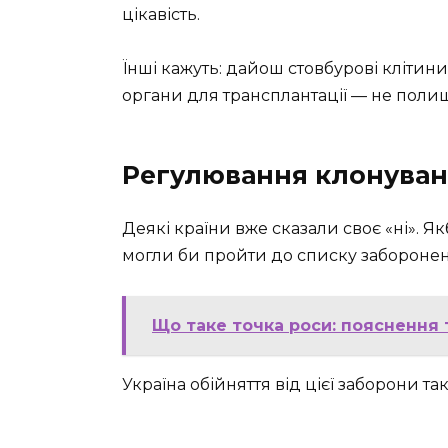
цікавість.
Їнші кажуть: дайош стовбурові клітини
органи для трансплантації — не поли
Регулювання клонуванн
Деякі країни вже сказали своє «ні». Я
могли би пройти до списку заборонен
Що таке точка роси: пояснення 
Україна обійняття від цієї заборони т