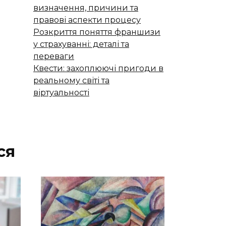
визначення, причини та
правові аспекти процесу
Розкриття поняття франшизи
у страхуванні: деталі та
переваги
Квести: захоплюючі пригоди в
реальному світі та
віртуальності
ся