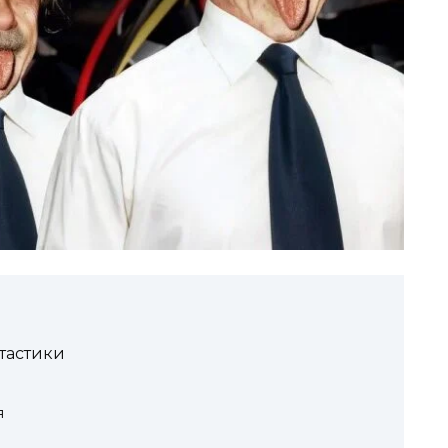
нтастики
я