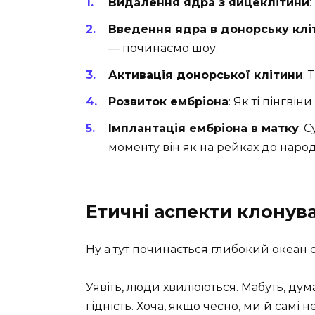
Видалення ядра з яйцеклітини
:
Введення ядра в донорську клі
— починаємо шоу.
Активація донорської клітини
: 
Розвиток ембріона
: Як ті пінгвін
Імплантація ембріона в матку
: 
моменту він як на рейках до наро
Етичні аспекти клонуван
Ну а тут починається глибокий океан
Уявіть, люди хвилюються. Мабуть, ду
гідність. Хоча, якщо чесно, ми й самі н