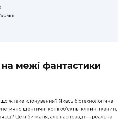
️
країні
 на межі фантастики
 що ж таке клонування? Якась біотехнологічна
тично ідентичні копії об’єктів: клітин, тканин,
являєш? Це ніби магія, але насправді — реальна