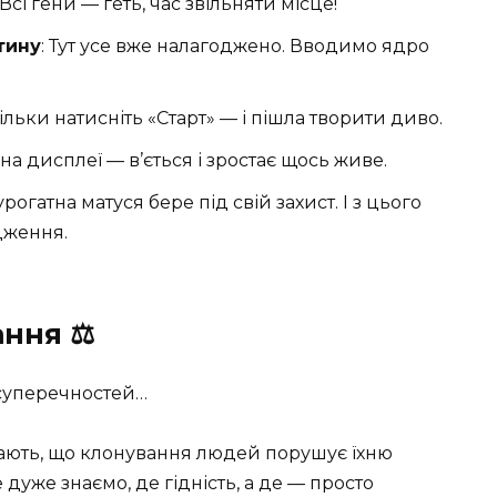
 Всі гени — геть, час звільняти місце!
тину
: Тут усе вже налагоджено. Вводимо ядро
Тільки натисніть «Старт» — і пішла творити диво.
и на дисплеї — в’ється і зростає щось живе.
Сурогатна матуся бере під свій захист. І з цього
дження.
ня ‍⚖️
 суперечностей…
мають, що клонування людей порушує їхню
е дуже знаємо, де гідність, а де — просто