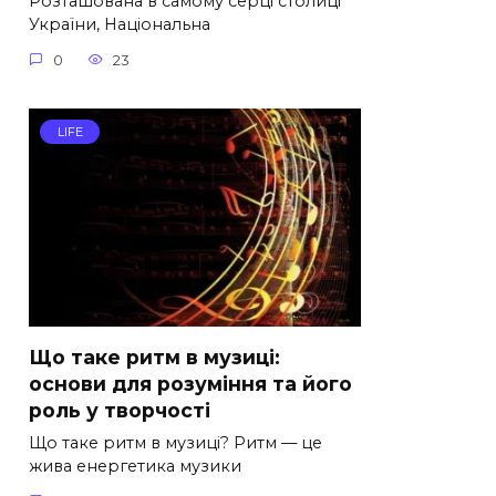
Розташована в самому серці столиці
України, Національна
0
23
LIFE
Що таке ритм в музиці:
основи для розуміння та його
роль у творчості
Що таке ритм в музиці? Ритм — це
жива енергетика музики