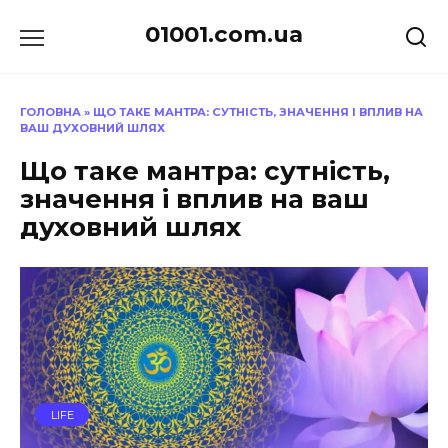
Перейти
01001.com.ua
до
вмісту
ГОЛОВНА
»
ЩО ТАКЕ МАНТРА: СУТНІСТЬ, ЗНАЧЕННЯ І ВПЛИВ НА
ВАШ ДУХОВНИЙ ШЛЯХ
Що таке мантра: сутність,
значення і вплив на ваш
духовний шлях
LIFE