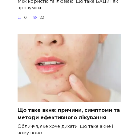
Між користю та ілюзією: що таке БАДи і як
зрозуміти
0
22
Що таке акне: причини, симптоми та
методи ефективного лікування
Обличчя, яке хоче дихати: що таке акне і
чому воно