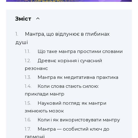
Зміст
Мантра, що відлунює в глибинах
душі
Що таке мантра простими словами
Древнє коріння і сучасний
резонанс
Мантра як медитативна практика
Коли слова стають силою:
приклади мантр
Науковий погляд: як мантри
змінюють мозок
Коли і як використовувати мантру
Мантра — особистий ключ до
гармонії