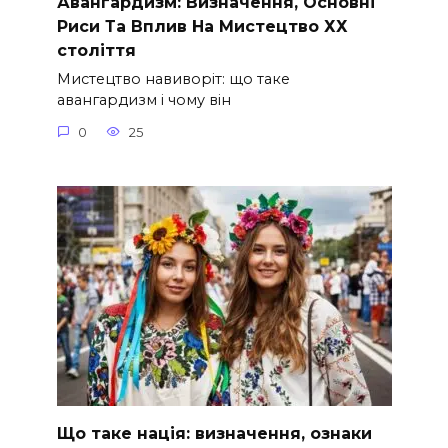
Авангардизм: Визначення, Основні
Риси Та Вплив На Мистецтво ХХ
століття
Мистецтво навиворіт: що таке
авангардизм і чому він
0
25
Що таке нація: визначення, ознаки