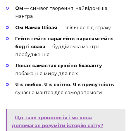
Ом
— символ творення, найвідоміша
мантра
Ом Намах Шівая
— звільняє від страху
Гейтє гейтє парагейтє парасамгейтє
бодгі сваха
— буддійська мантра
пробудження
Локах самастах сукхіно бхаванту
—
побажання миру для всіх
Я є любов. Я є світло. Я є присутність
—
сучасна мантра для самодопомоги
Що таке хронологія і як вона
допомагає розуміти історію світу?