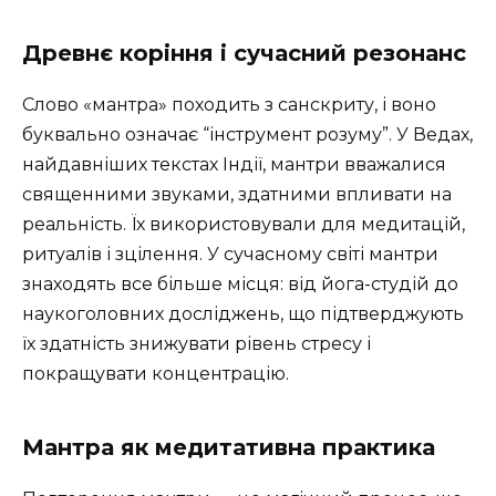
Древнє коріння і сучасний резонанс
Слово «мантра» походить з санскриту, і воно
буквально означає “інструмент розуму”. У Ведах,
найдавніших текстах Індії, мантри вважалися
священними звуками, здатними впливати на
реальність. Їх використовували для медитацій,
ритуалів і зцілення. У сучасному світі мантри
знаходять все більше місця: від йога-студій до
наукоголовних досліджень, що підтверджують
їх здатність знижувати рівень стресу і
покращувати концентрацію.
Мантра як медитативна практика