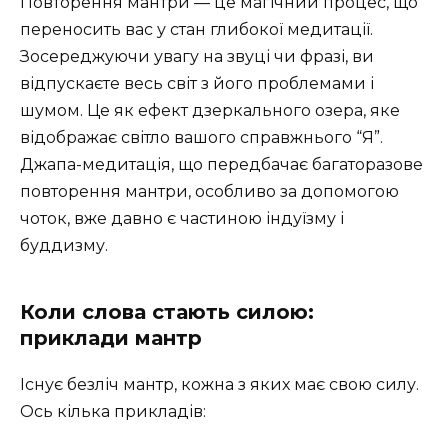
Повторення мантри — це магічний процес, що
переносить вас у стан глибокої медитації.
Зосереджуючи увагу на звуці чи фразі, ви
відпускаєте весь світ з його проблемами і
шумом. Це як ефект дзеркального озера, яке
відображає світло вашого справжнього “Я”.
Джапа-медитація, що передбачає багаторазове
повторення мантри, особливо за допомогою
чоток, вже давно є частиною індуїзму і
буддизму.
Коли слова стають силою:
приклади мантр
Існує безліч мантр, кожна з яких має свою силу.
Ось кілька прикладів: