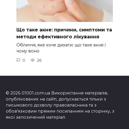
Що таке акне: причини, симптоми та
методи ефективного лікування
Обличчя, яке хоче дихати: що таке акне і
чому воно
0
26
© 2026 01001.com.ua Використання матеріалів,
опублікованих на сайті, допускається тільки з
письмового дозволу правовласника та з
обов'язковим прямим посиланням на сторінку, з
якої запозичений матеріал.