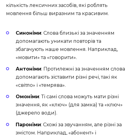
кількість лексичних засобів, які роблять
мовлення більш виразним та красивим.
Синоніми
: Слова близькі за значенням
допомагають уникати повторів та
збагачують наше мовлення. Наприклад,
«мовити» та «говорити».
Антоніми
: Протилежні за значенням слова
допомагають зіставити різні речі, такі як
«світло» і «темрява».
Омоніми
: Ті самі слова можуть мати різні
значення, як «ключ» (для замка) та «ключ»
(джерело води).
Пароніми
: Схожі за звучанням, але різні за
змістом. Наприклад, «абонент» і