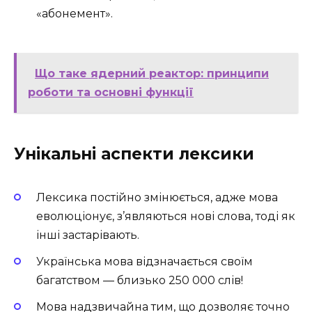
«абонемент».
Що таке ядерний реактор: принципи
роботи та основні функції
Унікальні аспекти лексики
Лексика постійно змінюється, адже мова
еволюціонує, з’являються нові слова, тоді як
інші застарівають.
Українська мова відзначається своїм
багатством — близько 250 000 слів!
Мова надзвичайна тим, що дозволяє точно