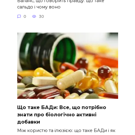
Баланс, що говорить правду: що таке
сальдо і чому воно
0
30
Що таке БАДи: Все, що потрібно
знати про біологічно активні
добавки
Між користю та ілюзією: що таке БАДи і як