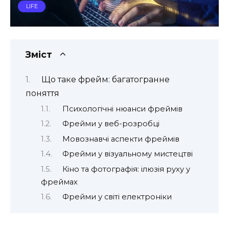
LIFE
Зміст
Що таке фрейм: багатогранне
поняття
Психологічні нюанси фреймів
Фрейми у веб-розробці
Мовознавчі аспекти фреймів
Фрейми у візуальному мистецтві
Кіно та фотографія: ілюзія руху у
фреймах
Фрейми у світі електроніки