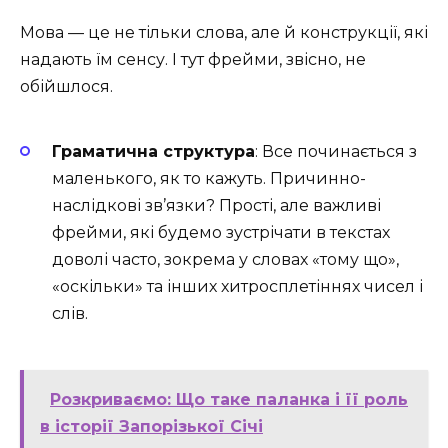
Мова — це не тільки слова, але й конструкції, які
надають їм сенсу. І тут фрейми, звісно, не
обійшлося. ️
Граматична структура
: Все починається з
маленького, як то кажуть. Причинно-
наслідкові зв’язки? Прості, але важливі
фрейми, які будемо зустрічати в текстах
доволі часто, зокрема у словах «тому що»,
«оскільки» та інших хитросплетіннях чисел і
слів.
Розкриваємо: Що таке паланка і її роль
в історії Запорізької Січі