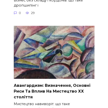
Бізнес без складу і кордонів: що таке
дропшипінг і
0
29
Авангардизм: Визначення, Основні
Риси Та Вплив На Мистецтво ХХ
століття
Мистецтво навиворіт: що таке