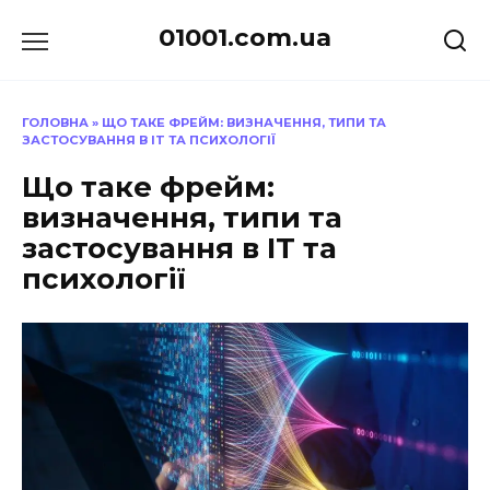
Перейти
01001.com.ua
до
вмісту
ГОЛОВНА
»
ЩО ТАКЕ ФРЕЙМ: ВИЗНАЧЕННЯ, ТИПИ ТА
ЗАСТОСУВАННЯ В IT ТА ПСИХОЛОГІЇ
Що таке фрейм:
визначення, типи та
застосування в IT та
психології