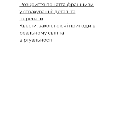
Розкриття поняття франшизи
у страхуванні: деталі та
переваги
Квести: захоплюючі пригоди в
реальному світі та
віртуальності