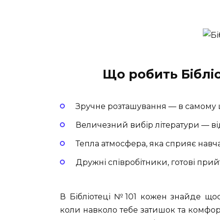
Що робить Біблі
Зручне розташування — в самому ц
Величезний вибір літератури — ві
Тепла атмосфера, яка сприяє навч
Дружні співробітники, готові при
В Бібліотеці №101 кожен знайде що
коли навколо тебе затишок та комфор