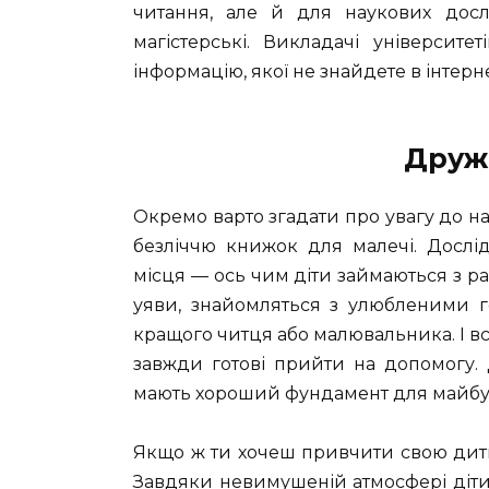
читання, але й для наукових досл
магістерські. Викладачі університ
інформацію, якої не знайдете в інтернеті
Дружн
Окремо варто згадати про увагу до на
безліччю книжок для малечі. Дослід
місця — ось чим діти займаються з ра
уяви, знайомляться з улюбленими г
кращого читця або малювальника. І вс
завжди готові прийти на допомогу. Ді
мають хороший фундамент для майбут
Якщо ж ти хочеш привчити свою дитин
Завдяки невимушеній атмосфері діт