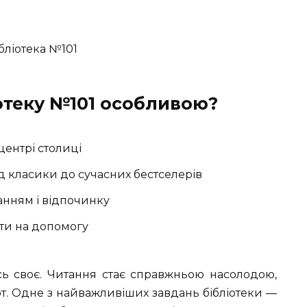
отеку №101 особливою?
ентрі столиці
д класики до сучасних бестселерів
анням і відпочинку
йти на допомогу
сь своє. Читання стає справжньою насолодою,
т. Одне з найважливіших завдань бібліотеки —