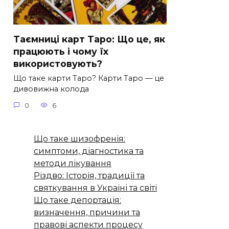
Таємниці карт Таро: Що це, як
працюють і чому їх
використовують?
Що таке карти Таро? Карти Таро — це
дивовижна колода
0
6
Що таке шизофренія:
симптоми, діагностика та
методи лікування
Різдво: Історія, традиції та
святкування в Україні та світі
Що таке депортація:
визначення, причини та
правові аспекти процесу