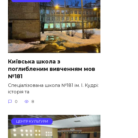
Київська школа з
поглибленим вивченням мов
№181
Спеціалізована школа №181 ім. І. Кудрі:
історія та
0
8
ЦЕНТР КУЛЬТУРИ