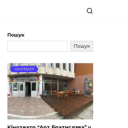
Пошук
Пошук
КІНОТЕАТР
Кінотеатр “Арт Братислава” у