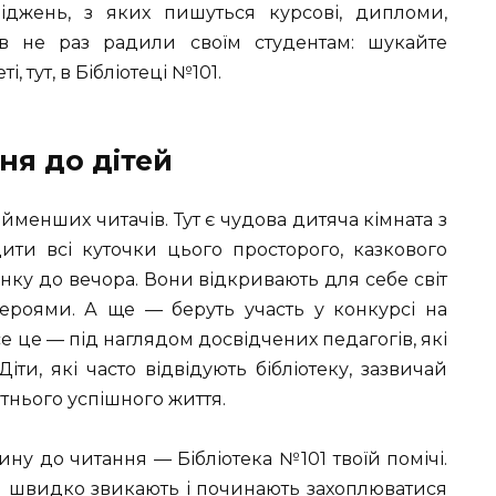
іджень, з яких пишуться курсові, дипломи,
етів не раз радили своїм студентам: шукайте
, тут, в Бібліотеці №101.
я до дітей
йменших читачів. Тут є чудова дитяча кімната з
ити всі куточки цього просторого, казкового
нку до вечора. Вони відкривають для себе світ
ероями. А ще — беруть участь у конкурсі на
е це — під наглядом досвідчених педагогів, які
ти, які часто відвідують бібліотеку, зазвичай
нього успішного життя.
у до читання — Бібліотека №101 твоїй помічі.
и швидко звикають і починають захоплюватися