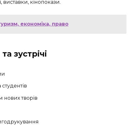
, виставки, кінопокази.
туризм, економіка, право
 та зустрічі
ми
 студентів
м нових творів
нигодрукування