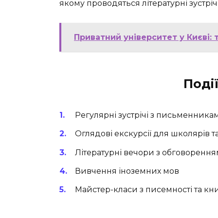
якому проводяться літературні зустрічі
Приватний університет у Києві: 
Події
Регулярні зустрічі з письменника
Оглядові екскурсії для школярів та
Літературні вечори з обговорення
Вивчення іноземних мов
Майстер-класи з писемності та к