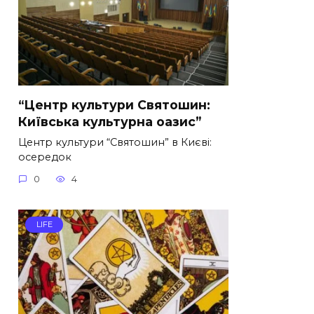
“Центр культури Святошин:
Київська культурна оазис”
Центр культури “Святошин” в Києві:
осередок
0
4
LIFE