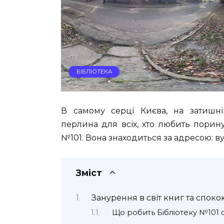
БІБЛІОТЕКА
В самому серці Києва, на затишні
перлина для всіх, хто любить поринут
№101. Вона знаходиться за адресою: вул
Зміст
Занурення в світ книг та споко
Що робить Бібліотеку №101