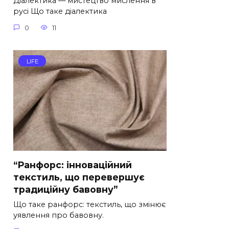
Діалектика — мистецтво мислення в
русі Що таке діалектика
0
11
LIFE
“Ранфорс: інноваційний
текстиль, що перевершує
традиційну бавовну”
Що таке ранфорс: текстиль, що змінює
уявлення про бавовну.