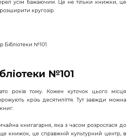
ерел усім бажаючим. Це не тільки книжки, це
 розширити кругозір.
ібліотеки №101
агато років тому. Кожен куточок цього місця
орожують крізь десятиліття. Тут завжди можна
книг.
ичайна книгагарня, яка з часом розрослася до
ище книжок, це справжній культурний центр, в