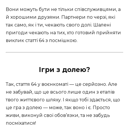
Вони можуть бути не тільки співслуживцями, а
й хорошими друзями. Партнери по черзі, які
так само, як і ти, чекають свого долі. Шалені
пригоди чекають на тих, хто готовий прийняти
виклик статті 64 з посмішкою.
Ігри з долею?
Так, стаття 64 у воєнкоматі — це серйозно. Але
не забувай, що це всього лише один з етапів
твого життєвого шляху. І якщо тобі здається, що
це гра з долею — може, так воно і є. Просто
живи, виконуй свої обов’язки, та не забудь
посміхатися!