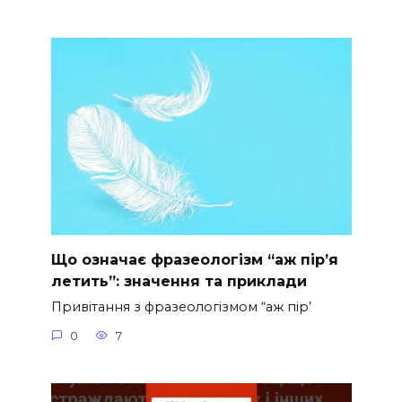
Що означає фразеологізм “аж пір’я
летить”: значення та приклади
Привітання з фразеологізмом “аж пір’
0
7