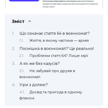
Зміст
Що означає стаття 64 в военкомат? ️
Життя, в якому частина — армія
Посмішка в воєнкоматі? Це реально!
Проблеми статті 64? Лише мрії
А як же без казусів?
Не забувай про друзів в
воєнкоматі
Ігри з долею?
Досвід та пригода в одному
флаконі