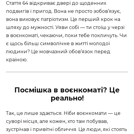
Стаття 64 відкриває двері до щоденних
подвигів і пригод. Вона не просто зобов’язує,
вона виховує патріотизм. Це перший крок на
шляху до мужності. Уяви собі — ти стоїш у черзі
в воєнкоматі, чекаючи, поки тебе покличуть. Чи
є щось більш символічне в житті молодої
людини? Це мовчазний обов’язок перед
країною.
Посмішка в воєнкоматі? Це
реально!
Так, це лише здається. Ніби воєнкомати — це
суворі місця, але кожен, хто там побував,
зустрічав і привітні обличчя. Це люди, які стоять