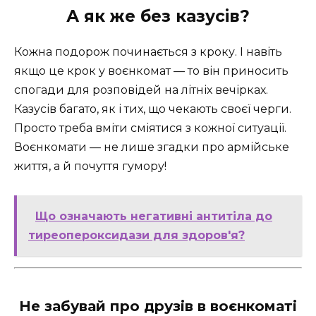
А як же без казусів?
Кожна подорож починається з кроку. І навіть
якщо це крок у воєнкомат — то він приносить
спогади для розповідей на літніх вечірках.
Казусів багато, як і тих, що чекають своєї черги.
Просто треба вміти сміятися з кожної ситуації.
Воєнкомати — не лише згадки про армійське
життя, а й почуття гумору!
Що означають негативні антитіла до
тиреопероксидази для здоров'я?
Не забувай про друзів в воєнкоматі