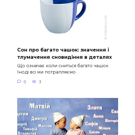
Сон про багато чашок: значення і
тлумачення сновидіння в деталях
Що означає коли сниться багато чашок
Іноді всі ми потрапляємо
0
3