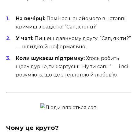
На вечірці:
Помічаєш знайомого в натовпі,
кричиш з радістю: “Сап, хлопці!”
У чаті:
Пишеш давньому другу: “Сап, як ти?”
— швидко й неформально.
Коли шукаєш підтримку:
Хтось робить
щось дурне, ти жартуєш: “Ну ти сап…” — і всі
розуміють, що це з теплотою й любов’ю.
Чому це круто?