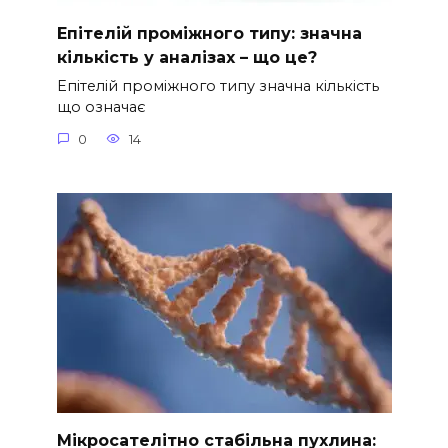
Епітелій проміжного типу: значна
кількість у аналізах – що це?
Епітелій проміжного типу значна кількість
що означає
0
14
Мікросателітно стабільна пухлина: