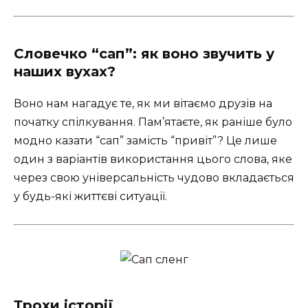
Словечко “сап”: як воно звучить у
наших вухах?
Воно нам нагадує те, як ми вітаємо друзів на
початку спілкування. Пам’ятаєте, як раніше було
модно казати “сап” замість “привіт”? Це лише
один з варіантів використання цього слова, яке
через свою універсальність чудово вкладається
у будь-які життєві ситуації.
Трохи історії