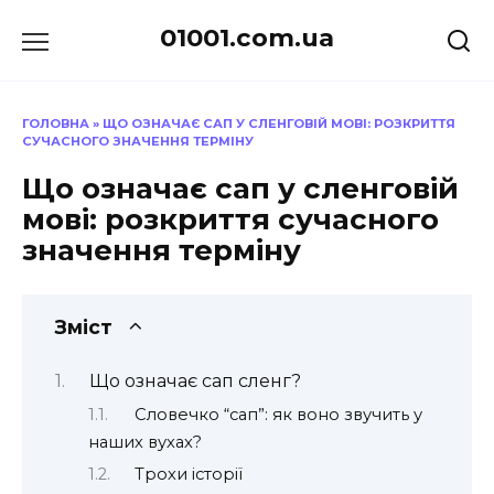
Перейти
01001.com.ua
до
вмісту
ГОЛОВНА
»
ЩО ОЗНАЧАЄ САП У СЛЕНГОВІЙ МОВІ: РОЗКРИТТЯ
СУЧАСНОГО ЗНАЧЕННЯ ТЕРМІНУ
Що означає сап у сленговій
мові: розкриття сучасного
значення терміну
Зміст
Що означає сап сленг?
Словечко “сап”: як воно звучить у
наших вухах?
Трохи історії