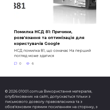
Помилка НСД 81: Причини,
розв’язання та оптимізація для
користувачів Google
НСД помилка 81, що означає На перший
погляд може здатися
0
6
© 2026 01001.com.ua Використання матеріалів,
опублікованих на сайті, допускається тільки з
письмового дозволу правовласника та з
обов'язковим прямим посиланням на сторінку, з