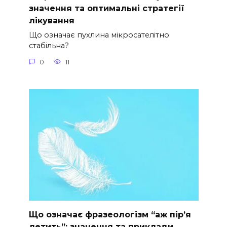
значення та оптимальні стратегії
лікування
Що означає пухлина мікросателітно
стабільна?
0
11
Що означає фразеологізм “аж пір’я
летить”: значення та приклади