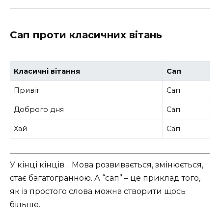
Сап проти класичних вітань
Класичні вітання
Сап
Привіт
Сап
Доброго дня
Сап
Хай
Сап
У кінці кінців… Мова розвивається, змінюється,
стає багатогранною. А “сап” – це приклад того,
як із простого слова можна створити щось
більше.