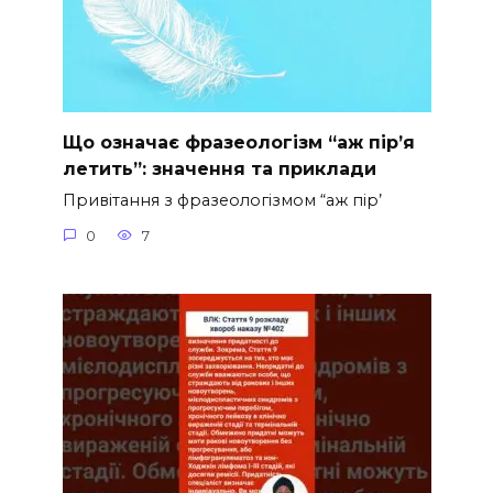
Що означає фразеологізм “аж пір’я
летить”: значення та приклади
Привітання з фразеологізмом “аж пір’
0
7