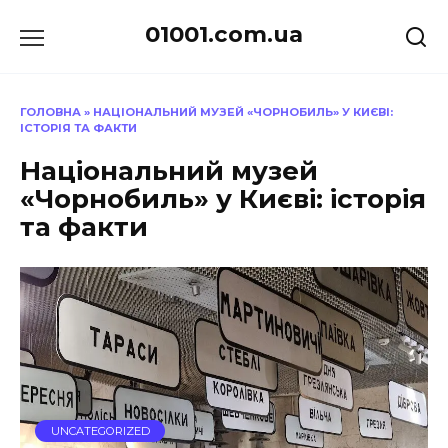
Перейти
01001.com.ua
до
вмісту
ГОЛОВНА
»
НАЦІОНАЛЬНИЙ МУЗЕЙ «ЧОРНОБИЛЬ» У КИЄВІ:
ІСТОРІЯ ТА ФАКТИ
Національний музей
«Чорнобиль» у Києві: історія
та факти
UNCATEGORIZED