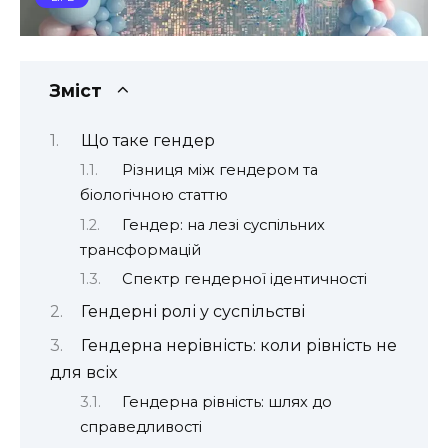
Зміст
Що таке гендер
Різниця між гендером та
біологічною статтю
Гендер: на лезі суспільних
трансформацій
Спектр гендерної ідентичності
Гендерні ролі у суспільстві
Гендерна нерівність: коли рівність не
для всіх
Гендерна рівність: шлях до
справедливості