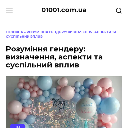
Перейти
01001.com.ua
до
вмісту
ГОЛОВНА
»
РОЗУМІННЯ ГЕНДЕРУ: ВИЗНАЧЕННЯ, АСПЕКТИ ТА
СУСПІЛЬНИЙ ВПЛИВ
Розуміння гендеру:
визначення, аспекти та
суспільний вплив
LIFE