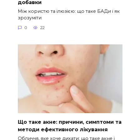
добавки
Між користю та ілюзією: що таке БАДи і як
зрозуміти
0
22
Що таке акне: причини, симптоми та
методи ефективного лікування
Обличчя, яке хоче дихати: що таке акне і