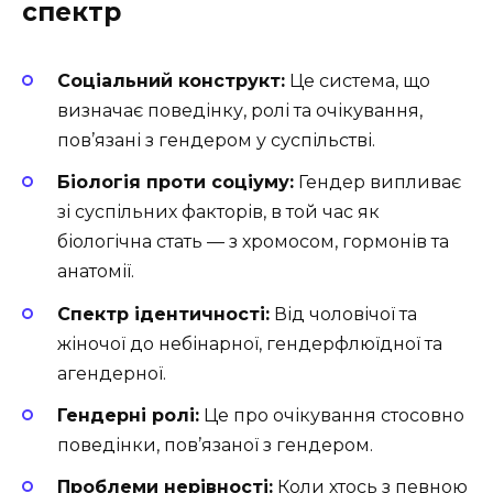
спектр
Соціальний конструкт:
Це система, що
визначає поведінку, ролі та очікування,
пов’язані з гендером у суспільстві.
Біологія проти соціуму:
Гендер випливає
зі суспільних факторів, в той час як
біологічна стать — з хромосом, гормонів та
анатомії.
Спектр ідентичності:
Від чоловічої та
жіночої до небінарної, гендерфлюїдної та
агендерної.
Гендерні ролі:
Це про очікування стосовно
поведінки, пов’язаної з гендером.
Проблеми нерівності:
Коли хтось з певною