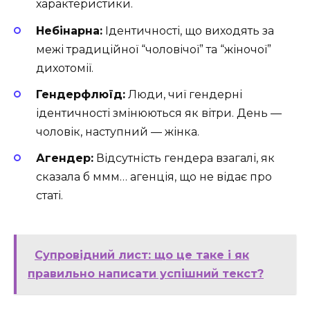
характеристики.
Небінарна:
Ідентичності, що виходять за
межі традиційної “чоловічої” та “жіночої”
дихотомії.
Гендерфлюїд:
Люди, чиї гендерні
ідентичності змінюються як вітри. День —
чоловік, наступний — жінка.
Агендер:
Відсутність гендера взагалі, як
сказала б ммм… агенція, що не відає про
статі.
Супровідний лист: що це таке і як
правильно написати успішний текст?