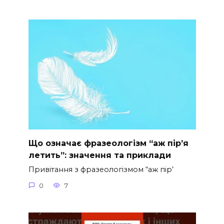
Що означає фразеологізм “аж пір’я
летить”: значення та приклади
Привітання з фразеологізмом “аж пір’
0
7