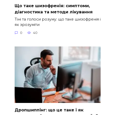
Що таке шизофренія: симптоми,
діагностика та методи лікування
Тіні та голоси розуму: що таке шизофренія і
як зрозуміти
0
40
Дропшиппінг: що це таке і як