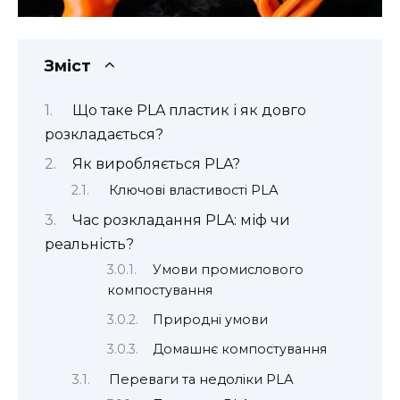
Зміст
Що таке PLA пластик і як довго
розкладається?
Як виробляється PLA?
Ключові властивості PLA
Час розкладання PLA: міф чи
реальність?
Умови промислового
компостування
Природні умови
Домашнє компостування
Переваги та недоліки PLA