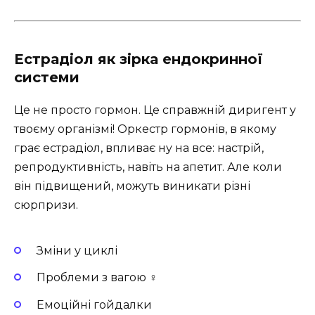
Естрадіол як зірка ендокринної
системи
Це не просто гормон. Це справжній диригент у
твоєму організмі! Оркестр гормонів, в якому
грає естрадіол, впливає ну на все: настрій,
репродуктивність, навіть на апетит. Але коли
він підвищений, можуть виникати різні
сюрпризи.
Зміни у циклі
Проблеми з вагою ️‍♀️
Емоційні гойдалки