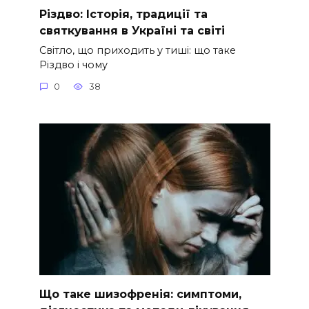
Різдво: Історія, традиції та
святкування в Україні та світі
Світло, що приходить у тиші: що таке
Різдво і чому
0
38
Що таке шизофренія: симптоми,