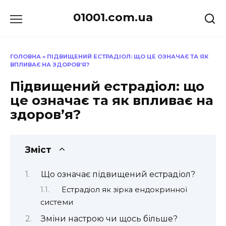
Перейти
01001.com.ua
до
вмісту
ГОЛОВНА
»
ПІДВИЩЕНИЙ ЕСТРАДІОЛ: ЩО ЦЕ ОЗНАЧАЄ ТА ЯК
ВПЛИВАЄ НА ЗДОРОВ’Я?
Підвищений естрадіол: що
це означає та як впливає на
здоров’я?
Зміст
Що означає підвищений естрадіол?
Естрадіол як зірка ендокринної
системи
Зміни настрою чи щось більше?