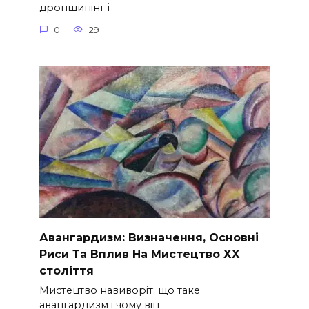
дропшипінг і
0
29
Авангардизм: Визначення, Основні
Риси Та Вплив На Мистецтво ХХ
століття
Мистецтво навиворіт: що таке
авангардизм і чому він