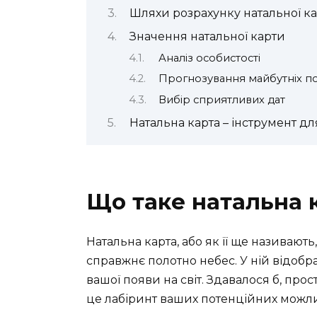
Шляхи розрахунку натальної к
Значення натальної карти
Аналіз особистості
Прогнозування майбутніх по
Вибір сприятливих дат
Натальна карта – інструмент дл
Що таке натальна 
Натальна карта, або як її ще називаю
справжнє полотно небес. У ній відобр
вашої появи на світ. Здавалося б, про
це лабіринт ваших потенційних можл