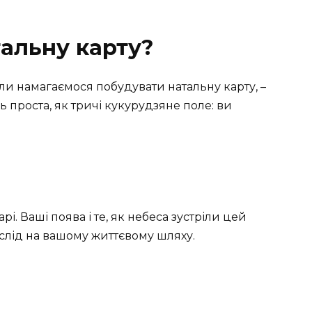
тальну карту?
оли намагаємося побудувати натальну карту, –
дь проста, як тричі кукурудзяне поле: ви
рі. Ваші поява і те, як небеса зустріли цей
 слід на вашому життєвому шляху.