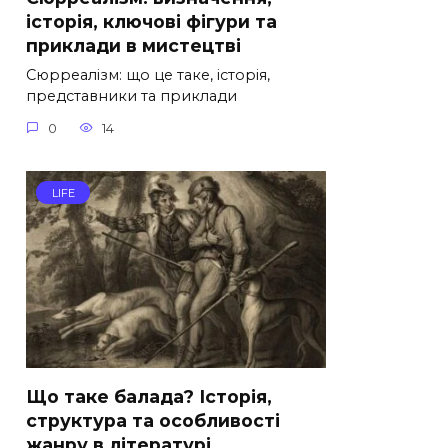
історія, ключові фігури та
приклади в мистецтві
Сюрреалізм: що це таке, історія,
представники та приклади
0
14
LIFE
Що таке балада? Історія,
структура та особливості
жанру в літературі