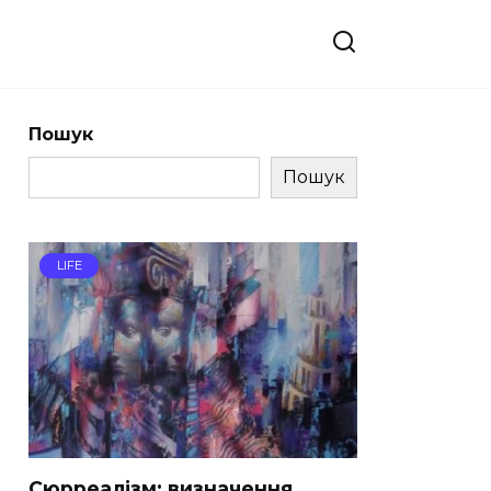
Пошук
Пошук
LIFE
Сюрреалізм: визначення,