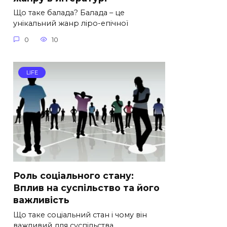
Що таке балада? Балада – це
унікальний жанр ліро-епічної
0
10
LIFE
Роль соціального стану:
Вплив на суспільство та його
важливість
Що таке соціальний стан і чому він
важливий для суспільства