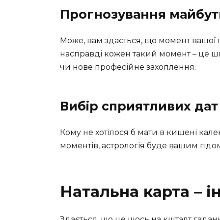
Прогнозування майбутн
Може, вам здається, що момент вашої 
насправді кожен такий момент – це ши
чи нове професійне захоплення.
Вибір сприятливих дат
Кому не хотілося б мати в кишені ка
моментів, астрологія буде вашим гідо
Натальна карта – і
Здається, що це щось на кшталт гадання