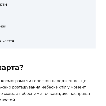
арти
дій
я життя
карта?
ть, космограма чи гороскоп народження – це
ажено розташування небесних тіл у момент
сто схема з небесними точками, але насправді –
ивостей.