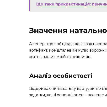
Що таке прокрастинація: причи
Значення натально
А тепер про найцікавіше. Що ж наспра
артефакт, кришталевий кулю ворожки. 
життя, ваших мрій та викликів.
Аналіз особистості
Відкриваючи натальну карту, ви почи
задатки, ваші основні риси – все стає ч