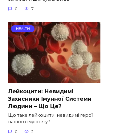
0
7
HEALTH
Лейкоцити: Невидимі
Захисники Імунної Системи
Людини – Що Це?
Що таке лейкоцити: невидимі герої
нашого імунітету?
0
2