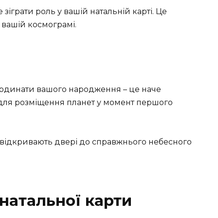
іграти роль у вашій натальній карті. Це
 вашій космограмі.
оординати вашого народження – це наче
для розміщення планет у момент першого
чі відкривають двері до справжнього небесного
натальної карти