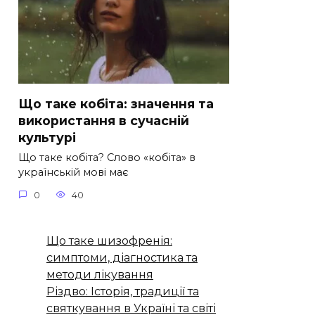
Що таке кобіта: значення та
використання в сучасній
культурі
Що таке кобіта? Слово «кобіта» в
українській мові має
0
40
Що таке шизофренія:
симптоми, діагностика та
методи лікування
Різдво: Історія, традиції та
святкування в Україні та світі