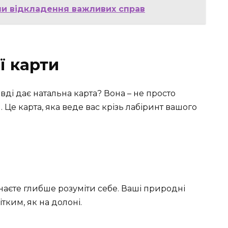
ни відкладення важливих справ
ї карти
вді дає натальна карта? Вона – не просто
Це карта, яка веде вас крізь лабіринт вашого
наєте глибше розуміти себе. Ваші природні
ітким, як на долоні.