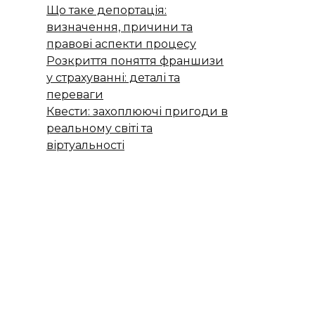
Що таке депортація:
визначення, причини та
правові аспекти процесу
Розкриття поняття франшизи
у страхуванні: деталі та
переваги
Квести: захоплюючі пригоди в
реальному світі та
віртуальності