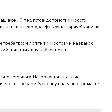
ваш вірний пес, готові допомогти. Просто
ша натальна карта, як філіжанка гарячої кави на
же треба трохи попітніти. Програми на зразок
нний довідник для небесних тіл.
ичте астролога. Його знання – це наче
ченості з роками. За певну плату ви отримаєте