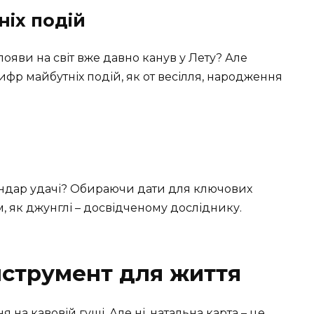
іх подій
появи на світ вже давно канув у Лету? Але
фр майбутніх подій, як от весілля, народження
лендар удачі? Обираючи дати для ключових
м, як джунглі – досвідченому досліднику.
нструмент для життя
 на кавовій гущі. Але ні, натальна карта – це