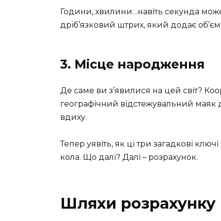
Години, хвилини…навіть секунда може з
дріб’язковий штрих, який додає об’єм
3. Місце народження
Де саме ви з’явилися на цей світ? К
географічний відстежувальний маяк 
вдиху.
Тепер уявіть, як ці три загадкові клю
кола. Що далі? Далі – розрахунок.
Шляхи розрахунку 