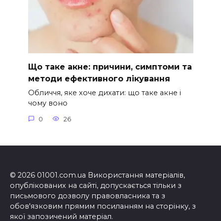
Що таке акне: причини, симптоми та
методи ефективного лікування
Обличчя, яке хоче дихати: що таке акне і
чому воно
0
26
© 2026 01001.com.ua Використання матеріалів,
опублікованих на сайті, допускається тільки з
письмового дозволу правовласника та з
обов'язковим прямим посиланням на сторінку, з
якої запозичений матеріал.