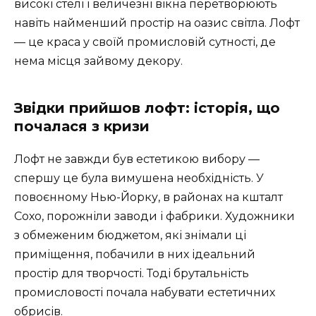
високі стелі і величезні вікна перетворюють
навіть найменший простір на оазис світла. Лофт
— це краса у своїй промисловій сутності, де
нема місця зайвому декору.
Звідки прийшов лофт: історія, що
почалася з кризи
Лофт не завжди був естетикою вибору —
спершу це була вимушена необхідність. У
повоєнному Нью-Йорку, в районах на кшталт
Сохо, порожніли заводи і фабрики. Художники
з обмеженим бюджетом, які знімали ці
приміщення, побачили в них ідеальний
простір для творчості. Тоді брутальність
промисловості почала набувати естетичних
обрисів.