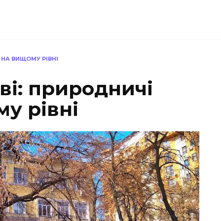
И НА ВИЩОМУ РІВНІ
єві: природничі
у рівні