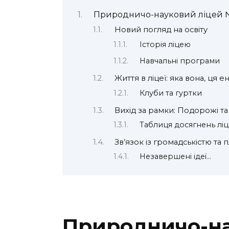
Природничо-науковий ліцей №
Новий погляд на освіту
Історія ліцею
Навчальні програми
Життя в ліцеї: яка вона, ця 
Клуби та гуртки
Вихід за рамки: Подорожі та
Таблиця досягнень лі
Зв’язок із громадськістю та 
Незавершені ідеї…
Природничо-на