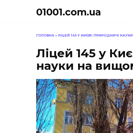
Перейти
01001.com.ua
до
вмісту
ГОЛОВНА
»
ЛІЦЕЙ 145 У КИЄВІ: ПРИРОДНИЧІ НАУК
Ліцей 145 у Ки
науки на вищом