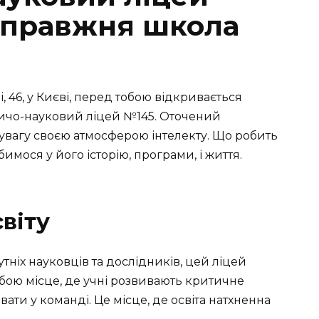
 Справжня школа
, 46, у Києві, перед тобою відкривається
ичо-науковий ліцей №145. Оточений
увагу своєю атмосферою інтелекту. Що робить
мося у його історію, програми, і життя.
віту
ніх науковців та дослідників, цей ліцей
обою місце, де учні розвивають критичне
вати у команді. Це місце, де освіта натхненна