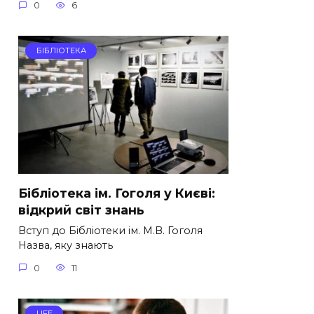
0
6
БІБЛІОТЕКА
Бібліотека ім. Гоголя у Києві:
відкрий світ знань
Вступ до Бібліотеки ім. М.В. Гоголя
Назва, яку знають
0
11
LIFE