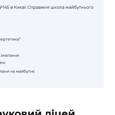
145 в Києві: Справжня школа майбутнього
енергетика?
 змагання
цею
плани на майбутнє
уковий ліцей