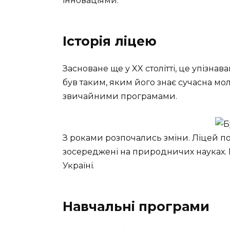
інноваціями.
Історія ліцею
Засноване ще у XX столітті, це упізнав
був таким, яким його знає сучасна мол
звичайними програмами.
З роками розпочались зміни. Ліцей п
зосереджені на природничих науках. 
Україні.
Навчальні програми