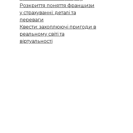
Розкриття поняття франшизи
у страхуванні: деталі та
переваги
Квести: захоплюючі пригоди в
реальному світі та
віртуальності