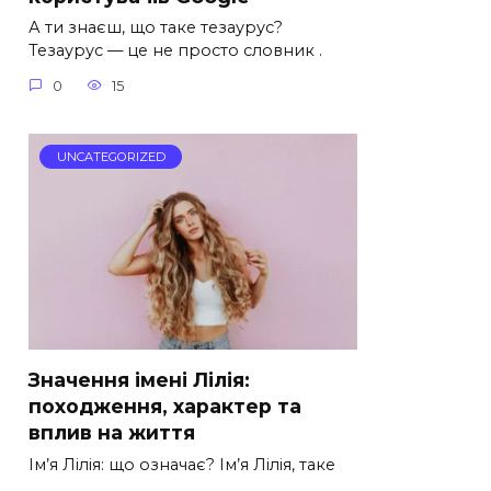
А ти знаєш, що таке тезаурус?
Тезаурус — це не просто словник .
0
15
UNCATEGORIZED
Значення імені Лілія:
походження, характер та
вплив на життя
Ім’я Лілія: що означає? Ім’я Лілія, таке