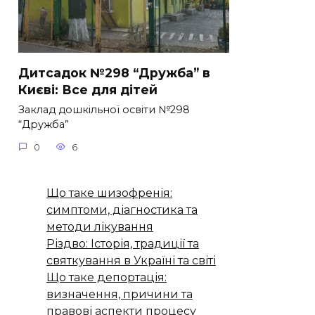
Дитсадок №298 “Дружба” в
Києві: Все для дітей
Заклад дошкільної освіти №298
“Дружба”
0
6
Що таке шизофренія:
симптоми, діагностика та
методи лікування
Різдво: Історія, традиції та
святкування в Україні та світі
Що таке депортація:
визначення, причини та
правові аспекти процесу