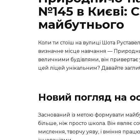
№145 в Києві:
майбутнього
Коли ти стоїш на вулиці Шота Руставелі
визначне місце навчання — Природн
величними будівлями, він привертає 
цей ліцей унікальним? Давайте заглиби
Новий погляд на ос
Заснований із метою формувати майбут
більше, ніж просто школа. Він являє с
мислення, творчу уяву, і вміння працю