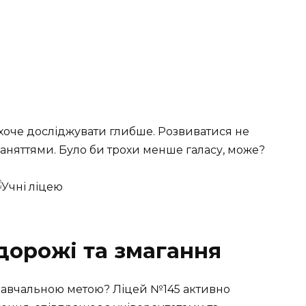
ахоче досліджувати глибше. Розвиватися не
 заняттями. Було би трохи менше галасу, може?
дорожі та змагання
навчальною метою? Ліцей №145 активно