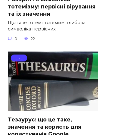
тотемізму: первісні вірування
та їх значення
Що таке тотем і тотемізм: глибока
символіка первісних
0
22
LIFE
Тезаурус: що це таке,
значення та користь для
користувачів Google