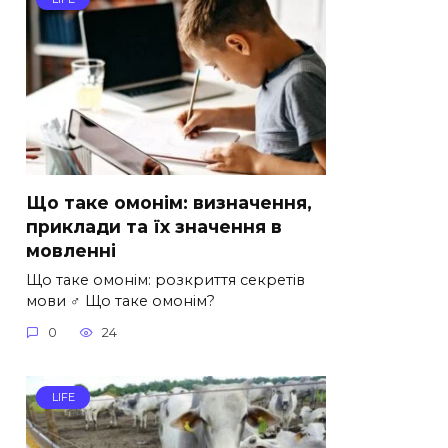
Що таке омонім: визначення,
приклади та їх значення в
мовленні
Що таке омонім: розкриття секретів
мови ️‍♂️ Що таке омонім?
0
24
LIFE