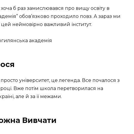
 хоча б раз замислювався про вищу освіту в
кадемія” обов’язково проходило повз. А зараз ми
ро цей неймовірно важливий інститут.
лося
росто університет, це легенда. Все почалося з
5 році. Вже потім школа перетворилася на
аїні, але й за її межами.
Можна Вивчати