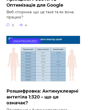
Оптимізація для Google
Веб-сторінка: що це таке та як вона
працює?
0
4
UNCATEGORIZED
Розшифровка: Антинуклеарні
антитіла 1:320 – що це
означає?
Привітання з Антинуклеарними