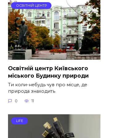
ОСВІТНІЙ ЦЕНТР
Освітній центр Київського
міського Будинку природи
Ти коли-небудь чув про місце, де
природа знаходить
0
11
LIFE