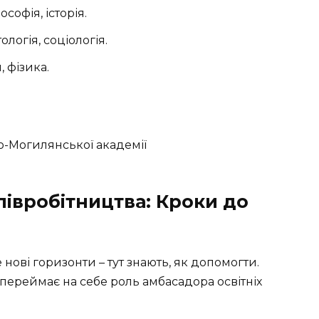
софія, історія.
логія, соціологія.
, фізика.
півробітництва: Кроки до
нові горизонти – тут знають, як допомогти.
переймає на себе роль амбасадора освітніх