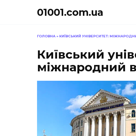
Перейти
01001.com.ua
до
вмісту
ГОЛОВНА
»
КИЇВСЬКИЙ УНІВЕРСИТЕТ: МІЖНАРОДНИ
Київський унів
міжнародний ві