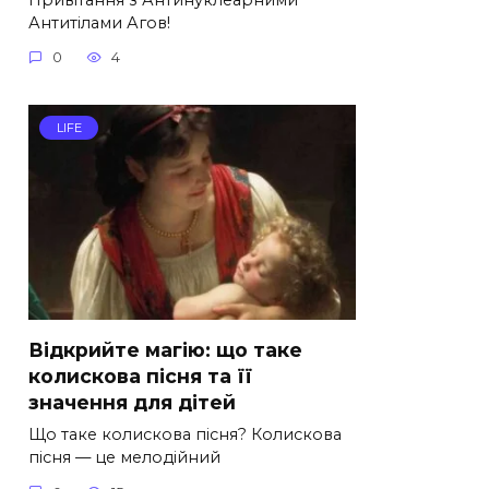
Антитілами Агов!
0
4
LIFE
Відкрийте магію: що таке
колискова пісня та її
значення для дітей
Що таке колискова пісня? Колискова
пісня — це мелодійний