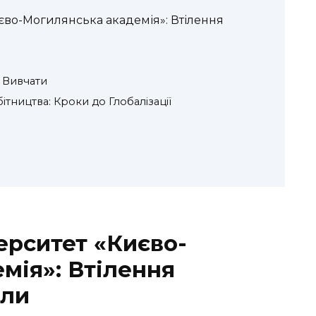
єво-Могилянська академія»: Втілення
 Вивчати
ітництва: Кроки до Глобалізації
ерситет «Києво-
мія»: Втілення
или