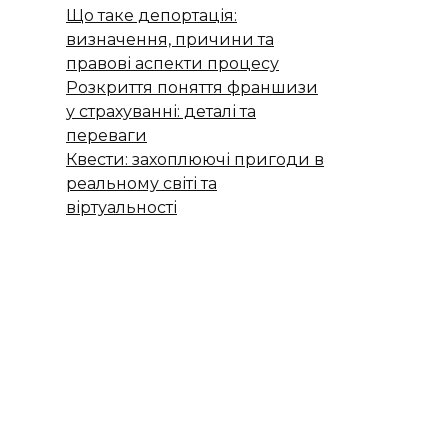
Що таке депортація:
визначення, причини та
правові аспекти процесу
Розкриття поняття франшизи
у страхуванні: деталі та
переваги
Квести: захоплюючі пригоди в
реальному світі та
віртуальності