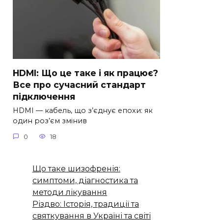
HDMI: Що це таке і як працює?
Все про сучасний стандарт
підключення
HDMI — кабель, що з’єднує епохи: як
один роз’єм змінив
0
18
Що таке шизофренія:
симптоми, діагностика та
методи лікування
Різдво: Історія, традиції та
святкування в Україні та світі