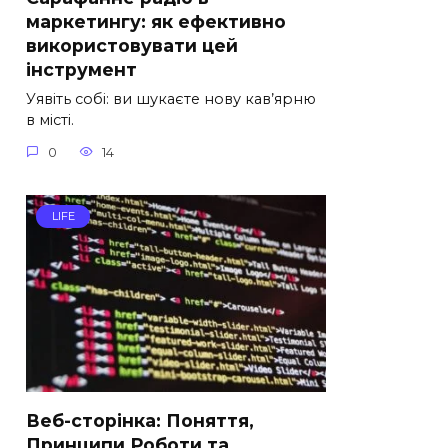
маркетингу: як ефективно
використовувати цей
інструмент
Уявіть собі: ви шукаєте нову кав’ярню
в місті.
0
14
LIFE
Веб-сторінка: Поняття,
Принципи Роботи та