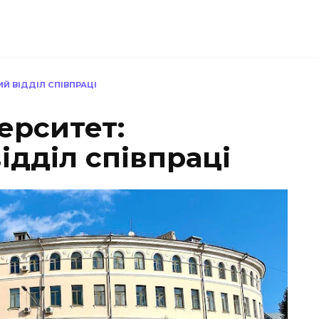
Й ВІДДІЛ СПІВПРАЦІ
ерситет:
дділ співпраці