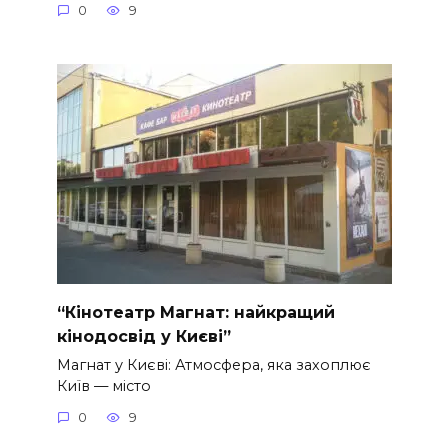
0
9
“Кінотеатр Магнат: найкращий
кінодосвід у Києві”
Магнат у Києві: Атмосфера, яка захоплює
Київ — місто
0
9