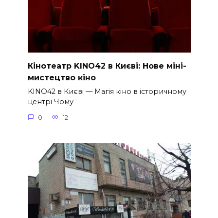
Кінотеатр KINO42 в Києві: Нове міні-
мистецтво кіно
KINO42 в Києві — Магія кіно в історичному
центрі Чому
0
12