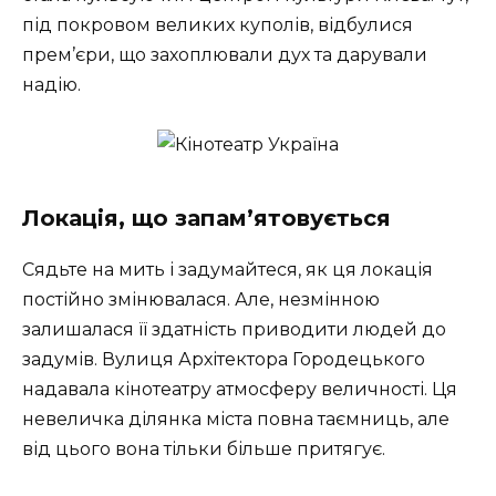
під покровом великих куполів, відбулися
прем’єри, що захоплювали дух та дарували
надію.
Локація, що запам’ятовується
Сядьте на мить і задумайтеся, як ця локація
постійно змінювалася. Але, незмінною
залишалася її здатність приводити людей до
задумів. Вулиця Архітектора Городецького
надавала кінотеатру атмосферу величності. Ця
невеличка ділянка міста повна таємниць, але
від цього вона тільки більше притягує.