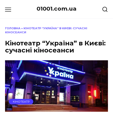
Перейти
01001.com.ua
до
вмісту
ГОЛОВНА
»
КІНОТЕАТР “УКРАЇНА” В КИЄВІ: СУЧАСНІ
КІНОСЕАНСИ
Кінотеатр “Україна” в Києві:
сучасні кіносеанси
КІНОТЕАТР