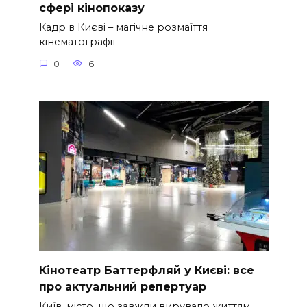
сфері кінопоказу
Кадр в Києві – магічне розмаїття
кінематографії
0
6
Кінотеатр Баттерфляй у Києві: все
про актуальний репертуар
Київ, місто, що завжди вирувало життям,