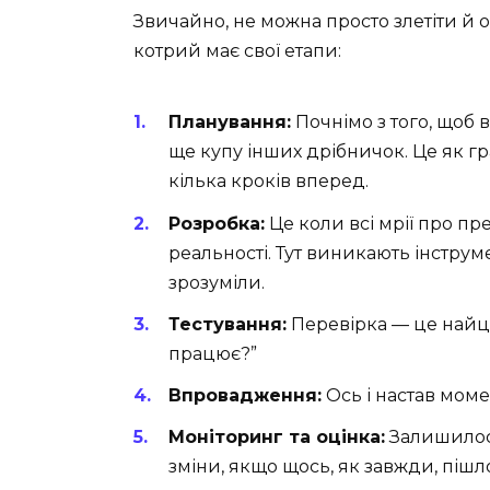
Звичайно, не можна просто злетіти й 
котрий має свої етапи:
Планування:
Почнімо з того, щоб 
ще купу інших дрібничок. Це як гр
кілька кроків вперед.
Розробка:
Це коли всі мрії про пр
реальності. Тут виникають інструм
зрозуміли.
Тестування:
Перевірка — це найцік
працює?”
Впровадження:
Ось і настав моме
Моніторинг та оцінка:
Залишилося
зміни, якщо щось, як завжди, пішл