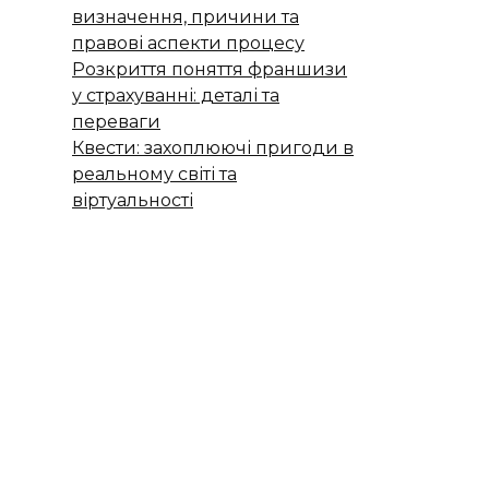
визначення, причини та
правові аспекти процесу
Розкриття поняття франшизи
у страхуванні: деталі та
переваги
Квести: захоплюючі пригоди в
реальному світі та
віртуальності