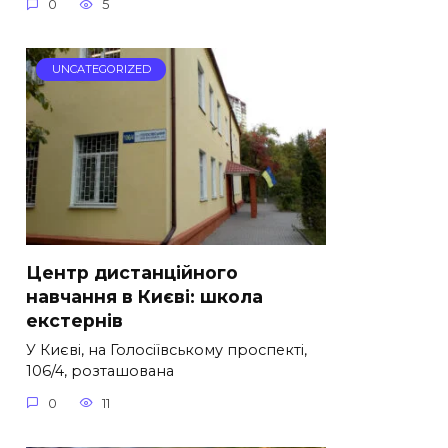
0
5
UNCATEGORIZED
Центр дистанційного
навчання в Києві: школа
екстернів
У Києві, на Голосіївському проспекті,
106/4, розташована
0
11