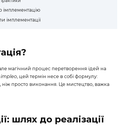
 практики
ро імплементацію
пи імплементації
ація?
але магічний процес перетворення ідей на
о
impleo
, цей термін несе в собі формулу:
, ніж просто виконання. Це мистецтво, важка
ї: шлях до реалізації