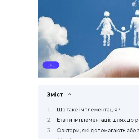
LIFE
Зміст
Що таке імплементація?
Етапи імплементації: шлях до ре
Фактори, які допомагають або