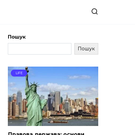
Пошук
Пошук
LIFE
Правова держава: основи,