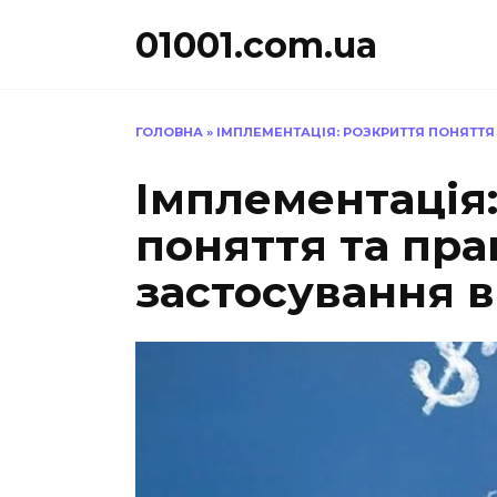
Перейти
01001.com.ua
до
вмісту
ГОЛОВНА
»
ІМПЛЕМЕНТАЦІЯ: РОЗКРИТТЯ ПОНЯТТЯ 
Імплементація
поняття та пр
застосування в