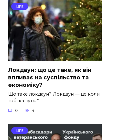
LIFE
Локдаун: що це таке, як він
впливає на суспільство та
економіку?
Що таке локдаун? Локдаун — це коли
тобі кажуть: “
0
4
LIFE