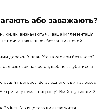
магають або заважають?
ники, які визначають чи ваша імплементація
стане причиною кількох безсонних ночей.
дний дорожній план. Хто за кермом без нього?
радіозв’язок на частоті, щоб не загубитися в
ушій прогресу. Всі за одного, один за всіх. ✊
“Без ризику немає виграшу”. Вмійте уникати й
 Змініть їх, якщо того вимагає життя.