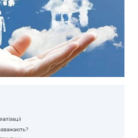
алізації
 заважають?