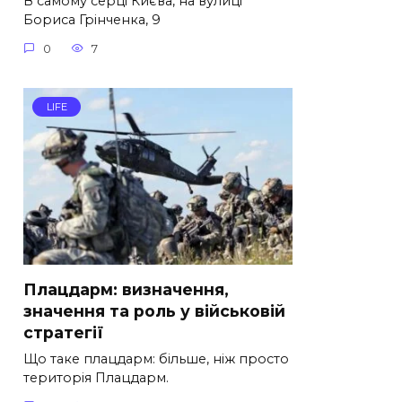
В самому серці Києва, на вулиці
Бориса Грінченка, 9
0
7
LIFE
Плацдарм: визначення,
значення та роль у військовій
стратегії
Що таке плацдарм: більше, ніж просто
територія Плацдарм.