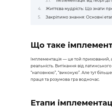
Імплементація: від теорії до
Життєва мудрість: Що знати п
Закріпимо знання: Основні ета
Що таке імплемент
Імплементація — це той прихований, 
реальність. Витікання від латинськог
“наповнюю”, “виконую”. Але тут більше
праця та розумова гра водночас.
Етапи імплементаці