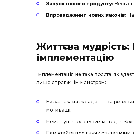
Запуск нового продукту:
Весь сві
Впровадження нових законів:
Нав
Життєва мудрість:
імплементацію
Імплементація не така проста, як здає
лише справжнім майстрам:
Базується на складності та ретельн
мотивації.
Немає універсальних методів. Кож
Пам’ятайте про гнучкість та зміни