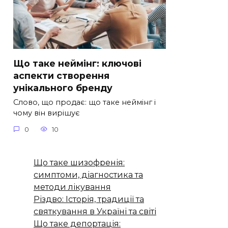
Що таке неймінг: ключові
аспекти створення
унікального бренду
Слово, що продає: що таке неймінг і
чому він вирішує
0
10
Що таке шизофренія:
симптоми, діагностика та
методи лікування
Різдво: Історія, традиції та
святкування в Україні та світі
Що таке депортація: