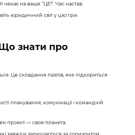
т чекає на ваше “ЦЕ!”. Час настав.
іть юридичний світ у цієї гри.
 Що знати про
ться. Це складання пазлів, яке підкориться
ості планування, комунікації і командній
ен проект — своя планета.
, які завжди залишаються за горизонтом.