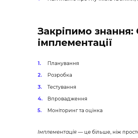
Закріпимо знання: 
імплементації
Планування
Розробка
Тестування
Впровадження
Моніторинг та оцінка
Імплементація
— це більше, ніж прост