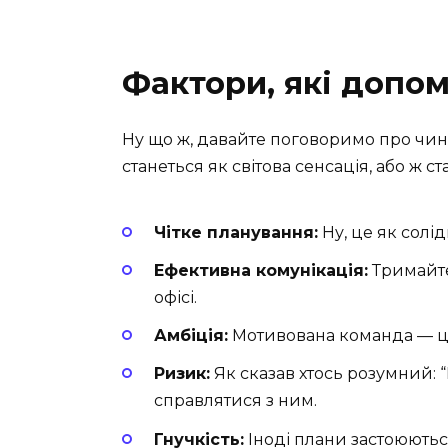
Фактори, які допо
Ну що ж, давайте поговоримо про чин
станеться як світова сенсація, або ж 
Чітке планування:
Ну, це як солі
Ефективна комунікація:
Тримайте 
офісі.
Амбіція:
Мотивована команда — це р
Ризик:
Як сказав хтось розумний: 
справлятися з ним.
Гнучкість:
Іноді плани застоюються.