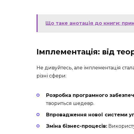
Що таке анотація до книги: при
Імплементація: від тео
Не дивуйтесь, але імплементація стал
різні сфери:
Розробка програмного забезпеч
твориться шедевр.
Впровадження нової системи уп
Зміна бізнес-процесів:
Використу