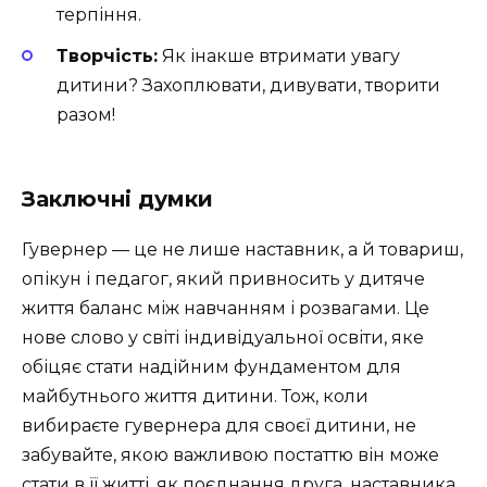
терпіння.
Творчість:
Як інакше втримати увагу
дитини? Захоплювати, дивувати, творити
разом!
Заключні думки
Гувернер — це не лише наставник, а й товариш,
опікун і педагог, який привносить у дитяче
життя баланс між навчанням і розвагами. Це
нове слово у світі індивідуальної освіти, яке
обіцяє стати надійним фундаментом для
майбутнього життя дитини. Тож, коли
вибираєте гувернера для своєї дитини, не
забувайте, якою важливою постаттю він може
стати в її житті, як поєднання друга, наставника