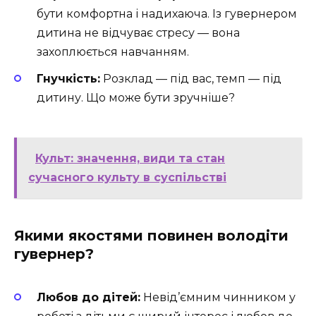
бути комфортна і надихаюча. Із гувернером
дитина не відчуває стресу — вона
захоплюється навчанням.
Гнучкість:
Розклад — під вас, темп — під
дитину. Що може бути зручніше?
Культ: значення, види та стан
сучасного культу в суспільстві
Якими якостями повинен володіти
гувернер?
Любов до дітей:
Невід’ємним чинником у