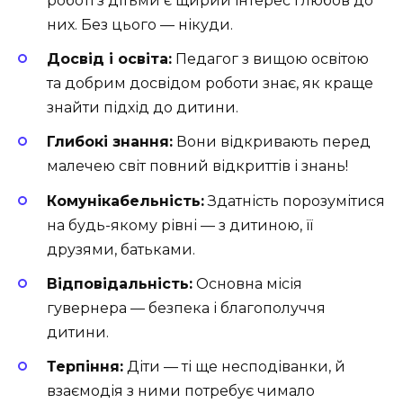
роботі з дітьми є щирий інтерес і любов до
них. Без цього — нікуди.
Досвід і освіта:
Педагог з вищою освітою
та добрим досвідом роботи знає, як краще
знайти підхід до дитини.
Глибокі знання:
Вони відкривають перед
малечею світ повний відкриттів і знань!
Комунікабельність:
Здатність порозумітися
на будь-якому рівні — з дитиною, її
друзями, батьками.
Відповідальність:
Основна місія
гувернера — безпека і благополуччя
дитини.
Терпіння:
Діти — ті ще несподіванки, й
взаємодія з ними потребує чимало