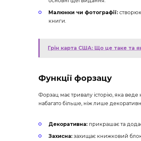
основні ідеї видання.
Малюнки чи фотографії:
створюют
книги.
Грін карта США: Що це таке та 
Функції форзацу
Форзац має тривалу історію, яка веде 
набагато більше, ніж лише декоративн
Декоративна:
прикрашає та додає
Захисна:
захищає книжковий блок 