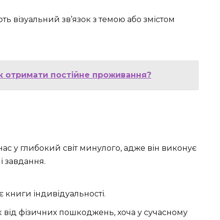
ь візуальний зв’язок з темою або змістом
як отримати постійне проживання?
нас у глибокий світ минулого, адже він виконує
і завдання.
 книги індивідуальності.
від фізичних пошкоджень, хоча у сучасному