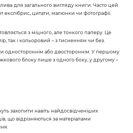
ива для загального вигляду книги. Часто цей
от екслібрис, цитати, малюнки чи фотографії.
овляється з міцного, але тонкого паперу. Це
р, так і кольоровий – з тисненням чи без.
и одностороннім або двостороннім. У першому
кового блоку лише з одного боку, у другому –
жуть захопити навіть найдосвідченіших
ів, що відрізняються за матеріалами
ня.