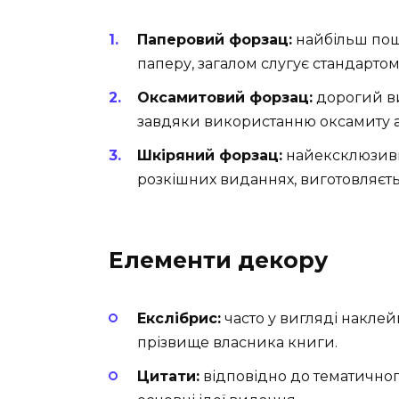
Паперовий форзац:
найбільш пош
паперу, загалом слугує стандартом
Оксамитовий форзац:
дорогий ви
завдяки використанню оксамиту а
Шкіряний форзац:
найексклюзивн
розкішних виданнях, виготовляєтьс
Елементи декору
Екслібрис:
часто у вигляді наклейк
прізвище власника книги.
Цитати:
відповідно до тематичног