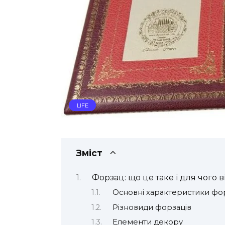
LIFE
Зміст
Форзац: що це таке і для чого в
Основні характеристики фо
Різновиди форзаців
Елементи декору