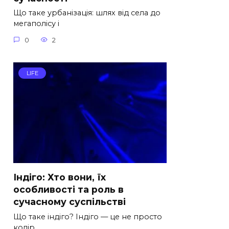
Що таке урбанізація: шлях від села до
мегаполісу і
0
2
LIFE
Індіго: Хто вони, їх
особливості та роль в
сучасному суспільстві
Що таке індіго? Індіго — це не просто
колір.