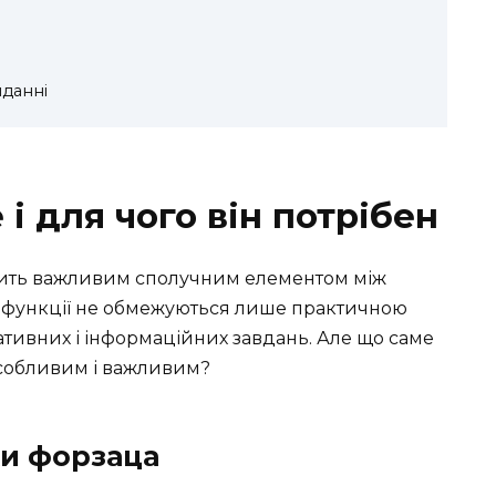
данні
 і для чого він потрібен
жить важливим сполучним елементом між
о функції не обмежуються лише практичною
тивних і інформаційних завдань. Але що саме
собливим і важливим?
ки форзаца