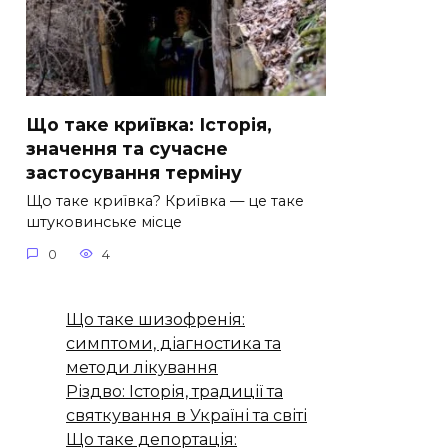
Що таке криївка: Історія,
значення та сучасне
застосування терміну
Що таке криївка? Криївка — це таке
штуковинське місце
0
4
Що таке шизофренія:
симптоми, діагностика та
методи лікування
Різдво: Історія, традиції та
святкування в Україні та світі
Що таке депортація: