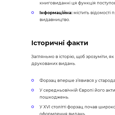
книговиданні ця функція поступов
Інформаційна:
містить відомості п
видавництво.
Історичні факти
Загляньмо в історію, щоб зрозуміти, 
друкованих видань.
Форзац вперше з’явився у старода
У середньовічній Європі його акт
пошкоджень.
У XVI столітті форзац почав широ
оформлення видань.