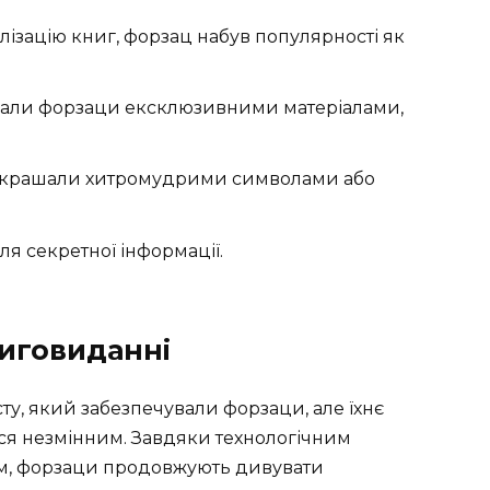
уалізацію книг, форзац набув популярності як
али форзаци ексклюзивними матеріалами,
икрашали хитромудрими символами або
я секретної інформації.
ниговиданні
ту, який забезпечували форзаци, але їхнє
я незмінним. Завдяки технологічним
м, форзаци продовжують дивувати