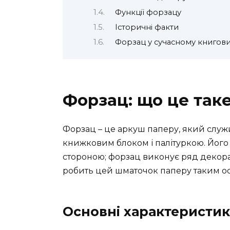
Функції форзацу
Історичні факти
Форзац у сучасному книгови
Форзац: що це таке
Форзац – це аркуш паперу, який слу
книжковим блоком і палітуркою. Йог
стороною; форзац виконує ряд декора
робить цей шматочок паперу таким о
Основні характеристи