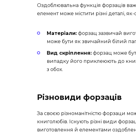
Оздоблювальна функція форзаців важл
елемент може містити різні деталі, як-
Матеріали:
форзац зазвичай вигот
може бути як звичайний білий папі
Вид скріплення:
форзац може бут
випадку його приклеюють до книж
з обох.
Різновиди форзаців
За своєю різноманітністю форзаци мо
книголюбів. Існують різні види форзац
виготовлення й елементами оздоблен