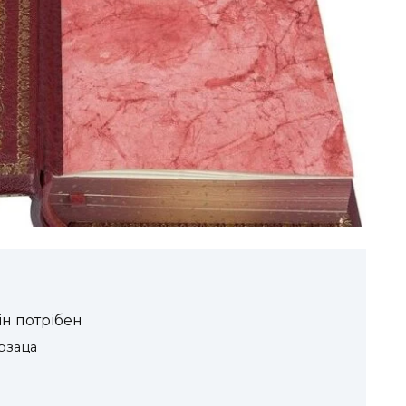
ін потрібен
рзаца