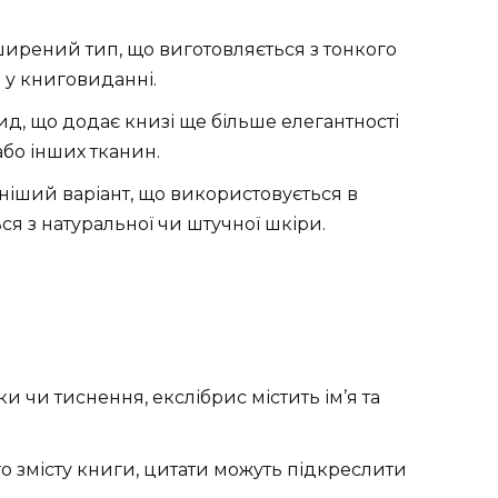
ирений тип, що виготовляється з тонкого
 у книговиданні.
д, що додає книзі ще більше елегантності
бо інших тканин.
іший варіант, що використовується в
я з натуральної чи штучної шкіри.
и чи тиснення, екслібрис містить ім’я та
о змісту книги, цитати можуть підкреслити