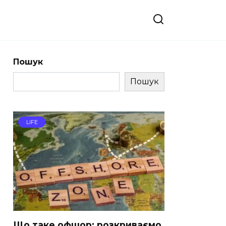
Пошук
Пошук
LIFE
Що таке офшор: розкриваємо