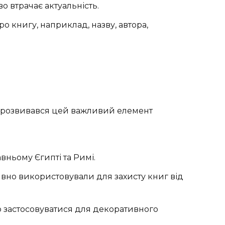
о втрачає актуальність.
ро книгу, наприклад, назву, автора,
як розвивався цей важливий елемент
вньому Єгипті та Римі.
ивно використовували для захисту книг від
ко застосовуватися для декоративного