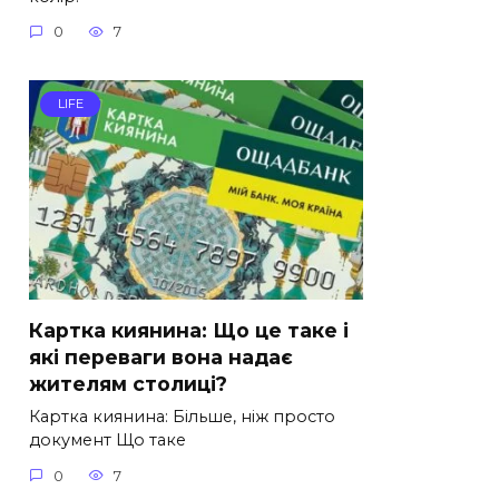
0
7
LIFE
Картка киянина: Що це таке і
які переваги вона надає
жителям столиці?
Картка киянина: Більше, ніж просто
документ Що таке
0
7