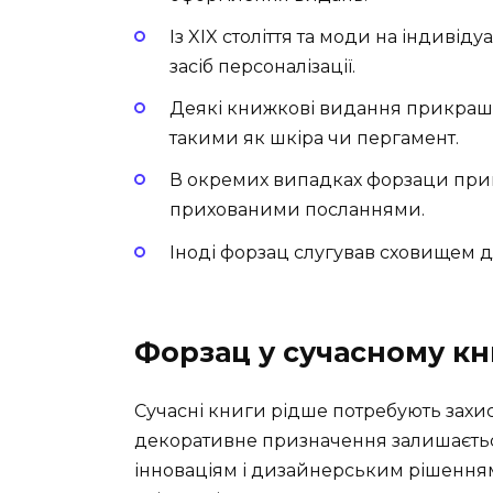
Із XIX століття та моди на індивід
засіб персоналізації.
Деякі книжкові видання прикраш
такими як шкіра чи пергамент.
В окремих випадках форзаци пр
прихованими посланнями.
Іноді форзац слугував сховищем дл
Форзац у сучасному к
Сучасні книги рідше потребують захис
декоративне призначення залишаєтьс
інноваціям і дизайнерським рішення