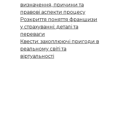
визначення, причини та
правові аспекти процесу
Розкриття поняття франшизи
у страхуванні: деталі та
переваги
Квести: захоплюючі пригоди в
реальному світі та
віртуальності