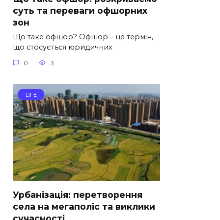
суть та переваги офшорних
зон
Що таке офшор? Офшор – це термін,
що стосується юридичних
0
3
LIFE
Урбанізація: перетворення
села на мегаполіс та виклики
сучасності