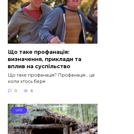
Що таке профанація:
визначення, приклади та
вплив на суспільство
Що таке профанація? Профанація… це
коли хтось бере
0
6
LIFE