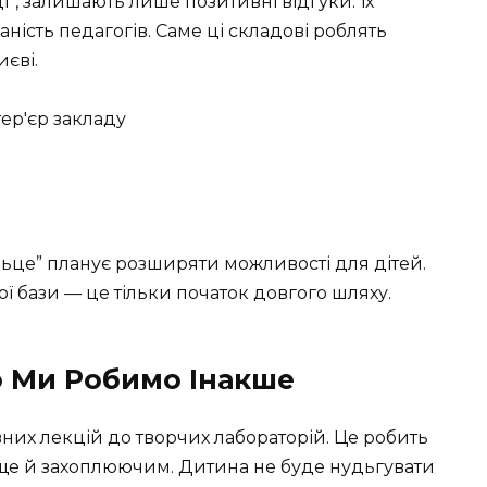
і”, залишають лише позитивні відгуки. Їх
аність педагогів. Саме ці складові роблять
єві.
льце” планує розширяти можливості для дітей.
ї бази — це тільки початок довгого шляху.
о Ми Робимо Інакше
вних лекцій до творчих лабораторій. Це робить
ще й захоплюючим. Дитина не буде нудьгувати