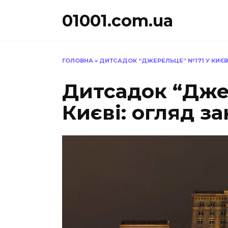
Перейти
01001.com.ua
до
вмісту
ГОЛОВНА
»
ДИТСАДОК “ДЖЕРЕЛЬЦЕ” №171 У КИЄВ
Дитсадок “Дже
Києві: огляд з