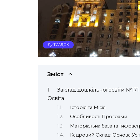
ДИТСАДОК
Зміст
Заклад дошкільної освіти №171
Освіта
Історія та Місія
Особливості Програми
Матеріальна база та Інфраст
Кадровий Склад: Основа Усп