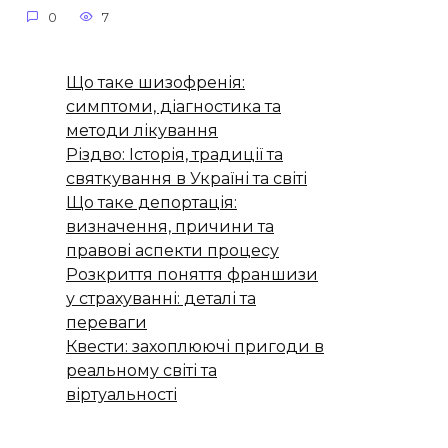
0
7
Що таке шизофренія:
симптоми, діагностика та
методи лікування
Різдво: Історія, традиції та
святкування в Україні та світі
Що таке депортація:
визначення, причини та
правові аспекти процесу
Розкриття поняття франшизи
у страхуванні: деталі та
переваги
Квести: захоплюючі пригоди в
реальному світі та
віртуальності