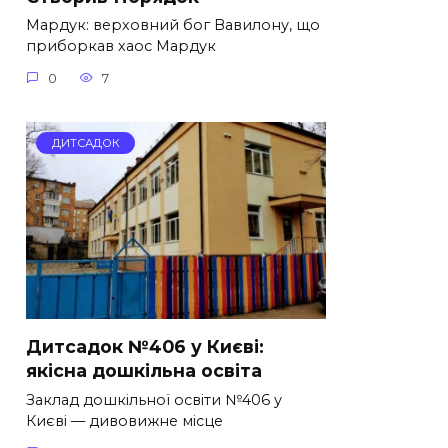
Мардук: верховний бог Вавилону, що
приборкав хаос Мардук
0
7
ДИТСАДОК
Дитсадок №406 у Києві:
якісна дошкільна освіта
Заклад дошкільної освіти №406 у
Києві — дивовижне місце