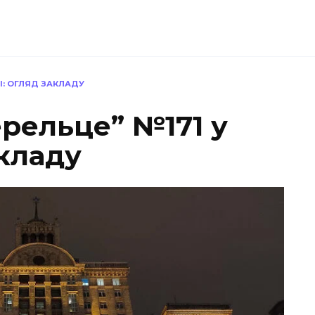
І: ОГЛЯД ЗАКЛАДУ
рельце” №171 у
акладу