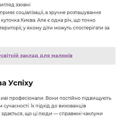
прияє соціалізації, а зручне розташування
куточка Києва. Але є одна річ, що точно
риторії, у якому діти можуть спостерігати за
Освітній заклад для малюків
а Успіху
ві професіонали. Вони постійно підвищують
 сучасності. Їх підхід до вихованців
і здається, що ці люди — справжні чаклуни