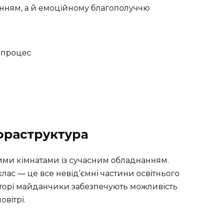
нанням, а й емоційному благополуччю
й процес
нфраструктура
ими кімнатами із сучасним обладнанням.
 клас — це все невід’ємні частини освітнього
торі майданчики забезпечують можливість
вітрі.