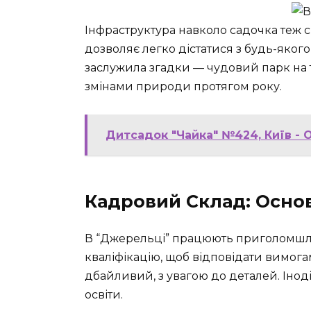
Інфраструктура навколо садочка теж с
дозволяє легко дістатися з будь-якого 
заслужила згадки — чудовий парк на те
змінами природи протягом року.
Дитсадок "Чайка" №424, Київ - 
Кадровий Склад: Основ
В “Джерельці” працюють приголомшли
кваліфікацію, щоб відповідати вимогам
дбайливий, з увагою до деталей. Інод
освіти.