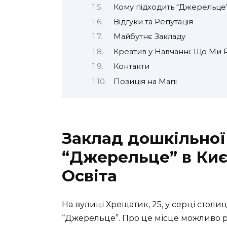
Кому підходить “Джерельце
Відгуки та Репутація
Майбутнє Закладу
Креатив у Навчанні: Що Ми
Контакти
Позиція на Мапі
Заклад дошкільної
“Джерельце” в Киє
Освіта
На вулиці Хрещатик, 25, у серці столи
“Джерельце”. Про це місце можливо роз