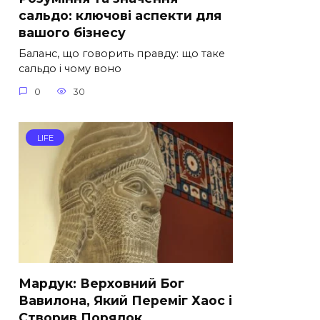
сальдо: ключові аспекти для
вашого бізнесу
Баланс, що говорить правду: що таке
сальдо і чому воно
0
30
LIFE
Мардук: Верховний Бог
Вавилона, Який Переміг Хаос і
Створив Порядок