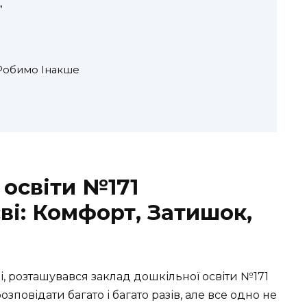
”
 Робимо Інакше
 освіти №171
ві: Комфорт, Затишок,
ці, розташувався заклад дошкільної освіти №171
повідати багато і багато разів, але все одно не