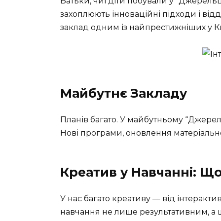
Батьки, чиї діти побували у “Джерельц
захоплюють інноваційні підходи і відд
заклад одним із найпрестижніших у Ки
Майбутнє Закладу
Планів багато. У майбутньому “Джере
Нові програми, оновлення матеріально
Креатив у Навчанні: Щ
У нас багато креативу — від інтеракти
навчання не лише результативним, а 