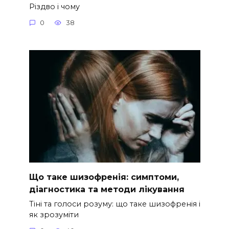
Різдво і чому
0
38
Що таке шизофренія: симптоми,
діагностика та методи лікування
Тіні та голоси розуму: що таке шизофренія і
як зрозуміти