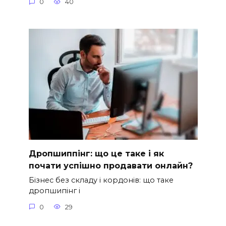
0
40
Дропшиппінг: що це таке і як
почати успішно продавати онлайн?
Бізнес без складу і кордонів: що таке
дропшипінг і
0
29