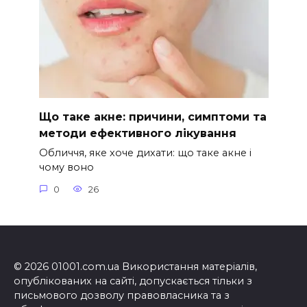
Що таке акне: причини, симптоми та
методи ефективного лікування
Обличчя, яке хоче дихати: що таке акне і
чому воно
0
26
© 2026 01001.com.ua Використання матеріалів,
опублікованих на сайті, допускається тільки з
письмового дозволу правовласника та з