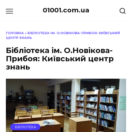
Перейти
01001.com.ua
до
вмісту
ГОЛОВНА
»
БІБЛІОТЕКА ІМ. О.НОВІКОВА-ПРИБОЯ: КИЇВСЬКИЙ
ЦЕНТР ЗНАНЬ
Бібліотека ім. О.Новікова-
Прибоя: Київський центр
знань
БІБЛІОТЕКА